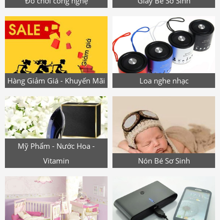
Đồ chơi công nghệ
Giày Bé Sơ Sinh
Hàng Giảm Giá - Khuyến Mãi
Loa nghe nhạc
Mỹ Phẩm - Nước Hoa -
Vitamin
Nón Bé Sơ Sinh