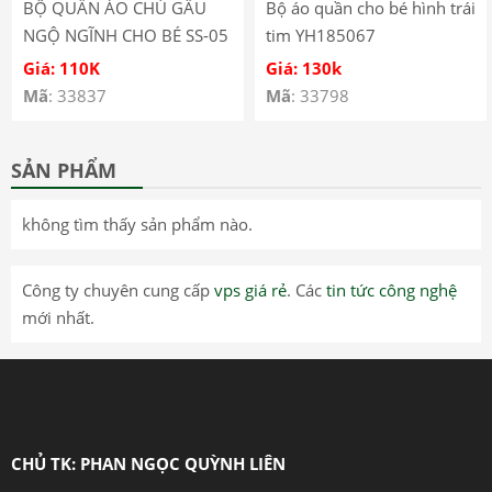
BỘ QUẦN ÁO CHÚ GẤU
Bộ áo quần cho bé hình trái
NGỘ NGĨNH CHO BÉ SS-05
tim YH185067
Giá: 110K
Giá: 130k
Mã
: 33837
Mã
: 33798
SẢN PHẨM
không tìm thấy sản phẩm nào.
Công ty chuyên cung cấp
vps giá rẻ
. Các
tin tức công nghệ
mới nhất.
CHỦ TK: PHAN NGỌC QUỲNH LIÊN