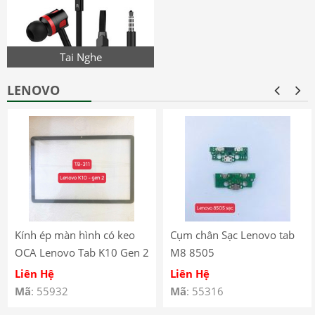
Tai Nghe
LENOVO
Kính ép màn hình có keo
Cụm chân Sạc Lenovo tab
OCA Lenovo Tab K10 Gen 2
M8 8505
(2025) – TB-311
Liên Hệ
Liên Hệ
Mã
: 55932
Mã
: 55316