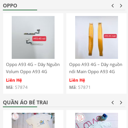
OPPO
Oppo A93 4G – Dây Nguồn
Oppo A93 4G – Dây nguồn
Volum Oppo A93 4G
nối Main Oppo A93 4G
CPH2121 CPH2123
CPH2121 CPH2123
Liên Hệ
Liên Hệ
Mã
: 57874
Mã
: 57871
QUẦN ÁO BÉ TRAI