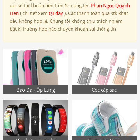
các số tài khoản bên trên & mang tên
Phan Ngọc Quỳnh
Liên
( chi tiết xem
tại đây
). Các thanh toán qua stk khác
đều không hợp lệ. Chúng tôi không chịu trách nhiệm
bất kì trường hợp nào chuyển khoản sai thông tin
Bao Da - Ốp Lưng
Cóc cáp sạc