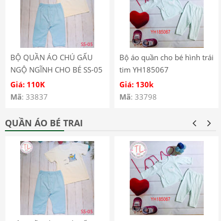
BỘ QUẦN ÁO CHÚ GẤU
Bộ áo quần cho bé hình trái
NGỘ NGĨNH CHO BÉ SS-05
tim YH185067
Giá: 110K
Giá: 130k
Mã
: 33837
Mã
: 33798
QUẦN ÁO BÉ TRAI