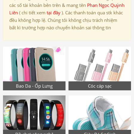
các số tài khoản bên trên & mang tên
Phan Ngọc Quỳnh
Liên
( chi tiết xem
tại đây
). Các thanh toán qua stk khác
đều không hợp lệ. Chúng tôi không chịu trách nhiệm
bất kì trường hợp nào chuyển khoản sai thông tin
Bao Da - Ốp Lưng
Cóc cáp sạc