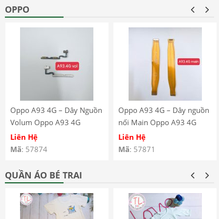
OPPO
Oppo A93 4G – Dây Nguồn
Oppo A93 4G – Dây nguồn
Volum Oppo A93 4G
nối Main Oppo A93 4G
CPH2121 CPH2123
CPH2121 CPH2123
Liên Hệ
Liên Hệ
Mã
: 57874
Mã
: 57871
QUẦN ÁO BÉ TRAI