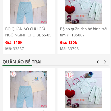
BỘ QUẦN ÁO CHÚ GẤU
Bộ áo quần cho bé hình trái
NGỘ NGĨNH CHO BÉ SS-05
tim YH185067
Giá: 110K
Giá: 130k
Mã
: 33837
Mã
: 33798
QUẦN ÁO BÉ TRAI