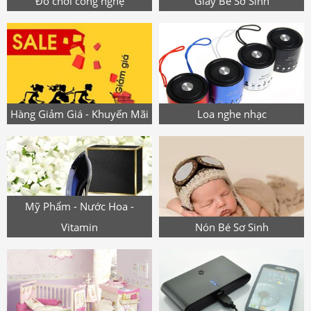
Đồ chơi công nghệ
Giày Bé Sơ Sinh
Hàng Giảm Giá - Khuyến Mãi
Loa nghe nhạc
Mỹ Phẩm - Nước Hoa -
Vitamin
Nón Bé Sơ Sinh