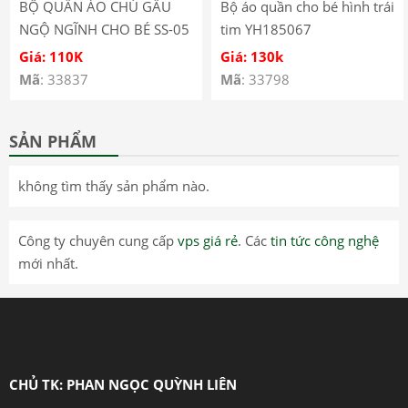
BỘ QUẦN ÁO CHÚ GẤU
Bộ áo quần cho bé hình trái
NGỘ NGĨNH CHO BÉ SS-05
tim YH185067
Giá: 110K
Giá: 130k
Mã
: 33837
Mã
: 33798
SẢN PHẨM
không tìm thấy sản phẩm nào.
Công ty chuyên cung cấp
vps giá rẻ
. Các
tin tức công nghệ
mới nhất.
CHỦ TK: PHAN NGỌC QUỲNH LIÊN