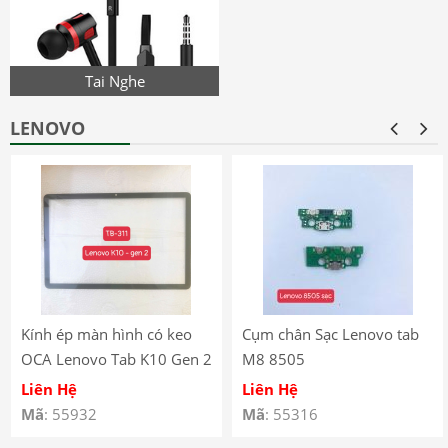
Tai Nghe
LENOVO
Kính ép màn hình có keo
Cụm chân Sạc Lenovo tab
OCA Lenovo Tab K10 Gen 2
M8 8505
(2025) – TB-311
Liên Hệ
Liên Hệ
Mã
: 55932
Mã
: 55316