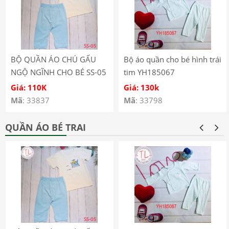
BỘ QUẦN ÁO CHÚ GẤU
Bộ áo quần cho bé hình trái
NGỘ NGĨNH CHO BÉ SS-05
tim YH185067
Giá: 110K
Giá: 130k
Mã
: 33837
Mã
: 33798
QUẦN ÁO BÉ TRAI