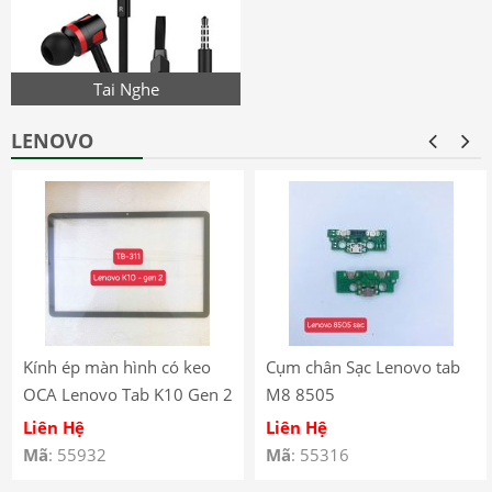
Tai Nghe
LENOVO
Kính ép màn hình có keo
Cụm chân Sạc Lenovo tab
OCA Lenovo Tab K10 Gen 2
M8 8505
(2025) – TB-311
Liên Hệ
Liên Hệ
Mã
: 55932
Mã
: 55316