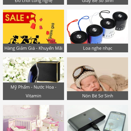
Đồ chơi công nghệ
Giày Bé Sơ Sinh
Hàng Giảm Giá - Khuyến Mãi
Loa nghe nhạc
Mỹ Phẩm - Nước Hoa -
Vitamin
Nón Bé Sơ Sinh