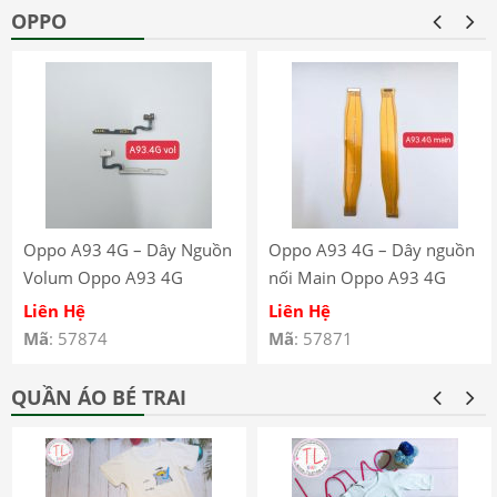
OPPO
Oppo A93 4G – Dây Nguồn
Oppo A93 4G – Dây nguồn
Volum Oppo A93 4G
nối Main Oppo A93 4G
CPH2121 CPH2123
CPH2121 CPH2123
Liên Hệ
Liên Hệ
Mã
: 57874
Mã
: 57871
QUẦN ÁO BÉ TRAI