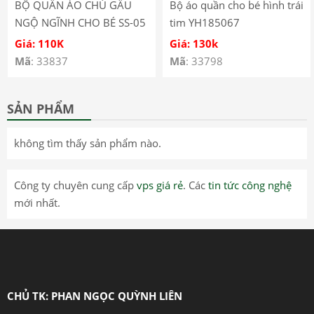
BỘ QUẦN ÁO CHÚ GẤU
Bộ áo quần cho bé hình trái
NGỘ NGĨNH CHO BÉ SS-05
tim YH185067
Giá: 110K
Giá: 130k
Mã
: 33837
Mã
: 33798
SẢN PHẨM
không tìm thấy sản phẩm nào.
Công ty chuyên cung cấp
vps giá rẻ
. Các
tin tức công nghệ
mới nhất.
CHỦ TK: PHAN NGỌC QUỲNH LIÊN