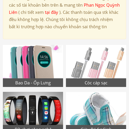
các số tài khoản bên trên & mang tên
Phan Ngọc Quỳnh
Liên
( chi tiết xem
tại đây
). Các thanh toán qua stk khác
đều không hợp lệ. Chúng tôi không chịu trách nhiệm
bất kì trường hợp nào chuyển khoản sai thông tin
Bao Da - Ốp Lưng
Cóc cáp sạc