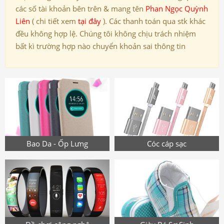
các số tài khoản bên trên & mang tên
Phan Ngọc Quỳnh
Liên
( chi tiết xem
tại đây
). Các thanh toán qua stk khác
đều không hợp lệ. Chúng tôi không chịu trách nhiệm
bất kì trường hợp nào chuyển khoản sai thông tin
Bao Da - Ốp Lưng
Cóc cáp sạc