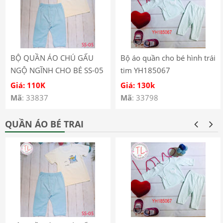
BỘ QUẦN ÁO CHÚ GẤU
Bộ áo quần cho bé hình trái
NGỘ NGĨNH CHO BÉ SS-05
tim YH185067
Giá: 110K
Giá: 130k
Mã
: 33837
Mã
: 33798
QUẦN ÁO BÉ TRAI