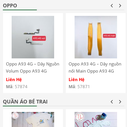
OPPO
Oppo A93 4G – Dây Nguồn
Oppo A93 4G – Dây nguồn
Volum Oppo A93 4G
nối Main Oppo A93 4G
CPH2121 CPH2123
CPH2121 CPH2123
Liên Hệ
Liên Hệ
Mã
: 57874
Mã
: 57871
QUẦN ÁO BÉ TRAI