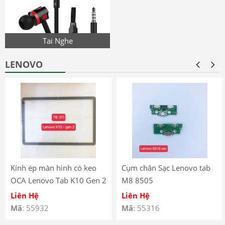
Tai Nghe
LENOVO
Kính ép màn hình có keo
Cụm chân Sạc Lenovo tab
OCA Lenovo Tab K10 Gen 2
M8 8505
(2025) – TB-311
Liên Hệ
Liên Hệ
Mã
: 55932
Mã
: 55316