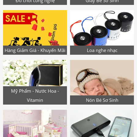
Đồ chơi công nghệ
Giày Bé Sơ Sinh
Hàng Giảm Giá - Khuyến Mãi
Loa nghe nhạc
Mỹ Phẩm - Nước Hoa -
Vitamin
Nón Bé Sơ Sinh