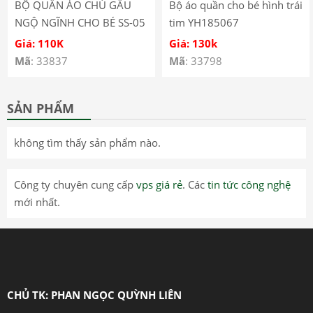
BỘ QUẦN ÁO CHÚ GẤU
Bộ áo quần cho bé hình trái
NGỘ NGĨNH CHO BÉ SS-05
tim YH185067
Giá: 110K
Giá: 130k
Mã
: 33837
Mã
: 33798
SẢN PHẨM
không tìm thấy sản phẩm nào.
Công ty chuyên cung cấp
vps giá rẻ
. Các
tin tức công nghệ
mới nhất.
CHỦ TK: PHAN NGỌC QUỲNH LIÊN