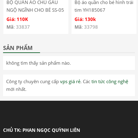
BỘ QUẦN ÁO CHÚ GẤU
Bộ áo quần cho bé hình trái
NGỘ NGĨNH CHO BÉ SS-05
tim YH185067
Giá: 110K
Giá: 130k
Mã
: 33837
Mã
: 33798
SẢN PHẨM
không tìm thấy sản phẩm nào.
Công ty chuyên cung cấp
vps giá rẻ
. Các
tin tức công nghệ
mới nhất.
CHỦ TK: PHAN NGỌC QUỲNH LIÊN