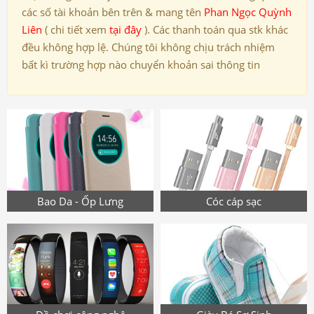
các số tài khoản bên trên & mang tên
Phan Ngọc Quỳnh
Liên
( chi tiết xem
tại đây
). Các thanh toán qua stk khác
đều không hợp lệ. Chúng tôi không chịu trách nhiệm
bất kì trường hợp nào chuyển khoản sai thông tin
Bao Da - Ốp Lưng
Cóc cáp sạc