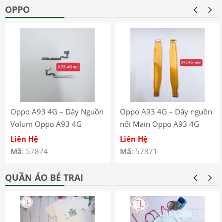
OPPO
Oppo A93 4G – Dây Nguồn
Oppo A93 4G – Dây nguồn
Volum Oppo A93 4G
nối Main Oppo A93 4G
CPH2121 CPH2123
CPH2121 CPH2123
Liên Hệ
Liên Hệ
Mã
: 57874
Mã
: 57871
QUẦN ÁO BÉ TRAI