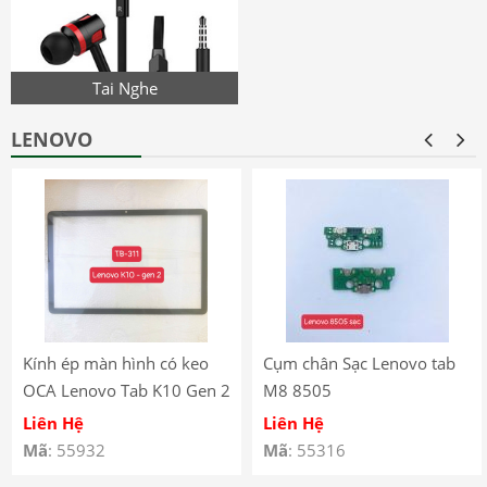
Tai Nghe
LENOVO
Kính ép màn hình có keo
Cụm chân Sạc Lenovo tab
OCA Lenovo Tab K10 Gen 2
M8 8505
(2025) – TB-311
Liên Hệ
Liên Hệ
Mã
: 55932
Mã
: 55316