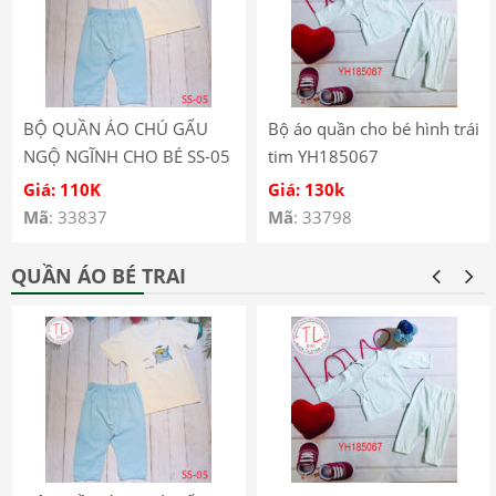
BỘ QUẦN ÁO CHÚ GẤU
Bộ áo quần cho bé hình trái
NGỘ NGĨNH CHO BÉ SS-05
tim YH185067
Giá: 110K
Giá: 130k
Mã
: 33837
Mã
: 33798
QUẦN ÁO BÉ TRAI