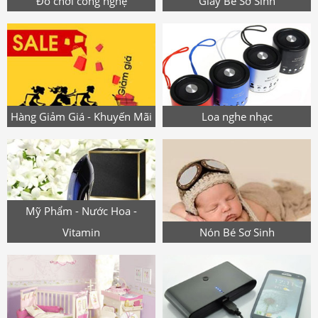
Đồ chơi công nghệ
Giày Bé Sơ Sinh
Hàng Giảm Giá - Khuyến Mãi
Loa nghe nhạc
Mỹ Phẩm - Nước Hoa -
Vitamin
Nón Bé Sơ Sinh