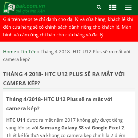
Togg
men
Giá trên website chỉ dành cho đại lý và cửa hàng, khách lẻ khi
đến cửa hàng sẽ có chính sách dành riêng cho khách lẻ. Màn
hình và cảm ứng chỉ bán cho cửa hàng và đại lý.
Home
»
Tin Tức
»
Tháng 4 2018- HTC U12 Plus sẽ ra mắt với
camera kép?
THÁNG 4 2018- HTC U12 PLUS SẼ RA MẮT VỚI
CAMERA KÉP?
Tháng 4/2018- HTC U12 Plus sẽ ra mắt với
camera kép?
HTC U11
được ra mắt năm 2017 không gây được tiếng
vang lớn so với
Samsung Galaxy S8 và Google Pixel 2
.
Thiết kế lỗi thời và không có camera kép chính là 2 điểm