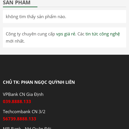
SẢN PHẨM
không tìm thấy sản phẩm nào.
Công ty chuyên cung cấp
vps giá rẻ
. Các
tin tức công nghệ
mới nhất.
CHỦ TK: PHAN NGỌC QUỲNH LIÊN
VPBank CN Gia Định
039.8888.133
Techcombank CN 3/2
56739.8888.133
MB Bank - NH Quân Đội