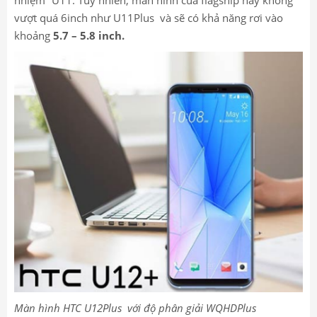
nhiệm” U11. Tuy nhiên, màn hình của flagship này không
vượt quá 6inch như U11Plus và sẽ có khả năng rơi vào
khoảng
5.7 – 5.8 inch.
Màn hình HTC U12Plus với độ phân giải WQHDPlus