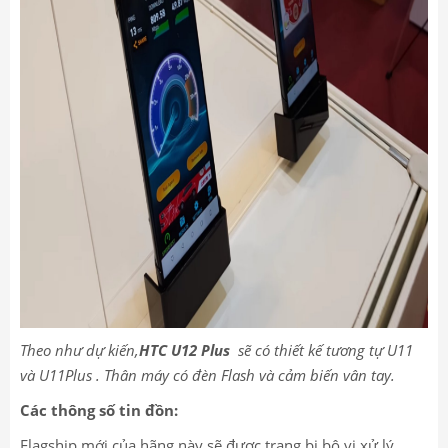
Theo như dự kiến,
HTC U12 Plus
sẽ có thiết kế tương tự U11
và U11Plus . Thân máy có đèn Flash và cảm biến vân tay.
Các thông số tin đồn:
Flagship mới của hãng này sẽ được trang bị bộ vi xử lý