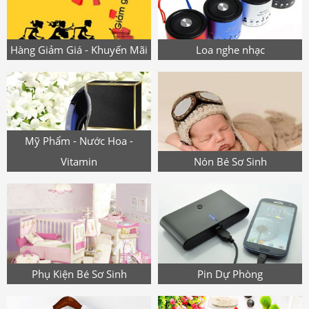
Hàng Giảm Giá - Khuyến Mãi
Loa nghe nhạc
Mỹ Phẩm - Nước Hoa -
Vitamin
Nón Bé Sơ Sinh
Phụ Kiện Bé Sơ Sinh
Pin Dự Phòng