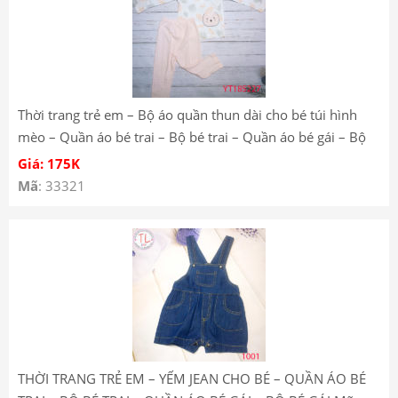
Thời trang trẻ em – Bộ áo quần thun dài cho bé túi hình
mèo – Quần áo bé trai – Bộ bé trai – Quần áo bé gái – Bộ
bé gái YT185227
Giá: 175K
Mã
: 33321
THỜI TRANG TRẺ EM – YẾM JEAN CHO BÉ – QUẦN ÁO BÉ