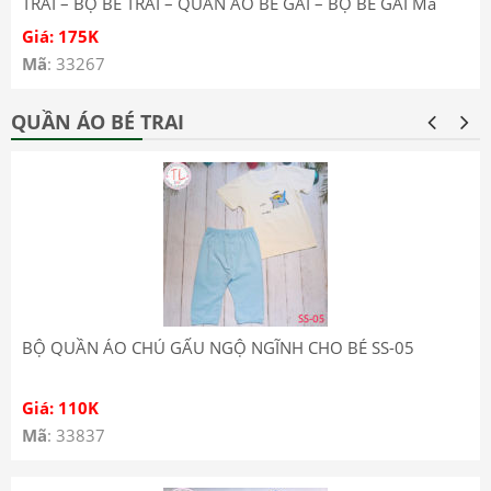
TRAI – BỘ BÉ TRAI – QUẦN ÁO BÉ GÁI – BỘ BÉ GÁI Mã
1001
Giá: 175K
Mã
: 33267
QUẦN ÁO BÉ TRAI
BỘ QUẦN ÁO CHÚ GẤU NGỘ NGĨNH CHO BÉ SS-05
Giá: 110K
Mã
: 33837