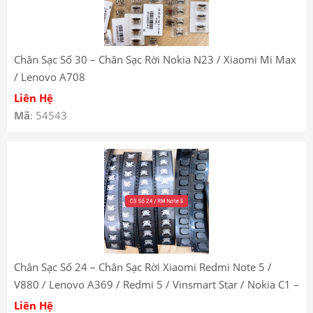
Chân Sạc Số 30 – Chân Sạc Rời Nokia N23 / Xiaomi Mi Max
/ Lenovo A708
Liên Hệ
Mã
: 54543
Chân Sạc Số 24 – Chân Sạc Rời Xiaomi Redmi Note 5 /
V880 / Lenovo A369 / Redmi 5 / Vinsmart Star / Nokia C1 –
Charging Port Socket
Liên Hệ