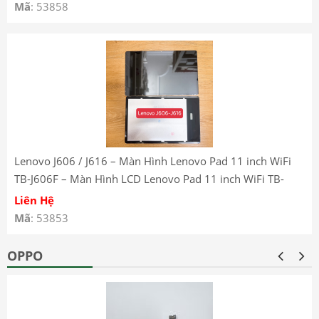
Mã
: 53858
Lenovo J606 / J616 – Màn Hình Lenovo Pad 11 inch WiFi
TB-J606F – Màn Hình LCD Lenovo Pad 11 inch WiFi TB-
J606F – Lenovo Pad 11 inch WiFi TB-J606F LCD Screen
Liên Hệ
Mã
: 53853
OPPO