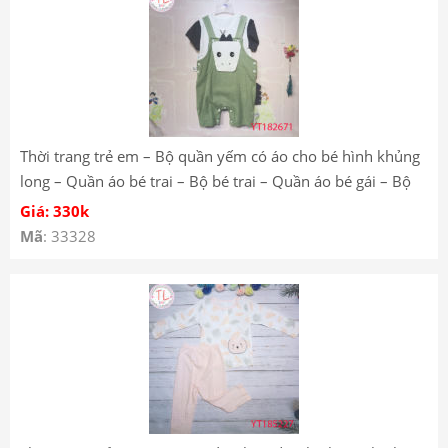
Thời trang trẻ em – Bộ quần yếm có áo cho bé hình khủng
long – Quần áo bé trai – Bộ bé trai – Quần áo bé gái – Bộ
bé gái Mã YT182671
Giá: 330k
Mã
: 33328