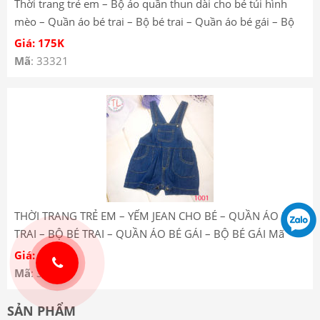
Thời trang trẻ em – Bộ áo quần thun dài cho bé túi hình
mèo – Quần áo bé trai – Bộ bé trai – Quần áo bé gái – Bộ
bé gái YT185227
Giá: 175K
Mã
: 33321
THỜI TRANG TRẺ EM – YẾM JEAN CHO BÉ – QUẦN ÁO BÉ
TRAI – BỘ BÉ TRAI – QUẦN ÁO BÉ GÁI – BỘ BÉ GÁI Mã
1001
Giá: 175K
Mã
: 33267
SẢN PHẨM