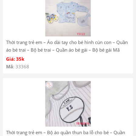
Thời trang trẻ em – Áo dài tay cho bé hình cún con – Quần
áo bé trai – Bộ bé trai – Quần áo bé gái – Bộ bé gái Mã
Y3122
Giá: 35k
Mã
: 33368
Thời trang trẻ em – Bộ áo quần thun ba lỗ cho bé – Quần