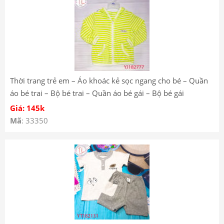
Thời trang trẻ em – Áo khoác kẻ sọc ngang cho bé – Quần
áo bé trai – Bộ bé trai – Quần áo bé gái – Bộ bé gái
YJ182777 YJ182736
Giá: 145k
Mã
: 33350