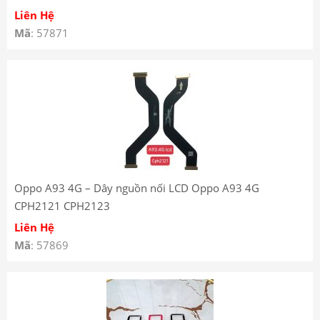
Liên Hệ
Mã
: 57871
Oppo A93 4G – Dây nguồn nối LCD Oppo A93 4G
CPH2121 CPH2123
Liên Hệ
Mã
: 57869