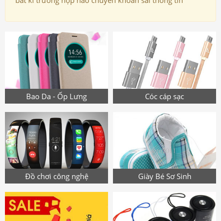
bất kì trường hợp nào chuyển khoản sai thông tin
Bao Da - Ốp Lưng
Cóc cáp sạc
Đồ chơi công nghệ
Giày Bé Sơ Sinh