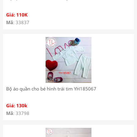
Giá: 110K
Mã
: 33837
Bộ áo quần cho bé hình trái tim YH185067
Giá: 130k
Mã
: 33798