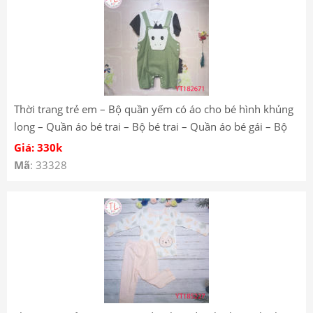
Thời trang trẻ em – Bộ quần yếm có áo cho bé hình khủng
long – Quần áo bé trai – Bộ bé trai – Quần áo bé gái – Bộ
bé gái Mã YT182671
Giá: 330k
Mã
: 33328