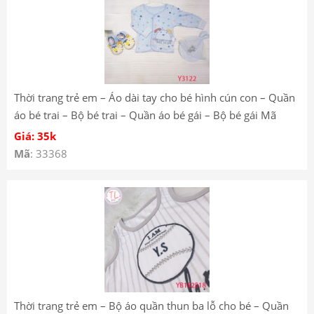
Thời trang trẻ em – Áo dài tay cho bé hình cún con – Quần
áo bé trai – Bộ bé trai – Quần áo bé gái – Bộ bé gái Mã
Y3122
Giá: 35k
Mã
: 33368
Thời trang trẻ em – Bộ áo quần thun ba lỗ cho bé – Quần