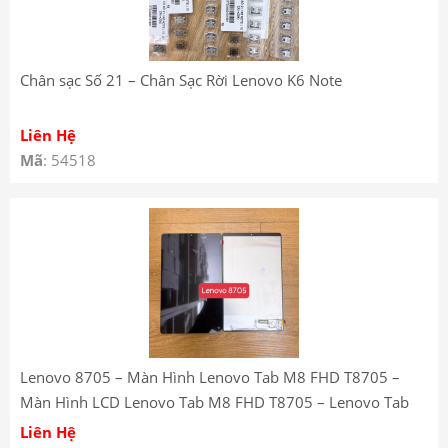
Chân sạc Số 21 – Chân Sạc Rời Lenovo K6 Note
Liên Hệ
Mã
: 54518
Lenovo 8705 – Màn Hình Lenovo Tab M8 FHD T8705 –
Màn Hình LCD Lenovo Tab M8 FHD T8705 – Lenovo Tab
M8 FHD T8705 LCD Screen
Liên Hệ