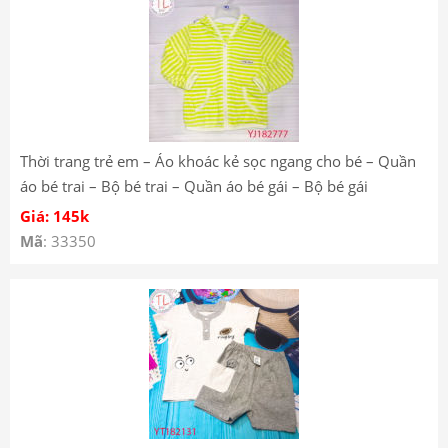
Thời trang trẻ em – Áo khoác kẻ sọc ngang cho bé – Quần
áo bé trai – Bộ bé trai – Quần áo bé gái – Bộ bé gái
YJ182777 YJ182736
Giá: 145k
Mã
: 33350