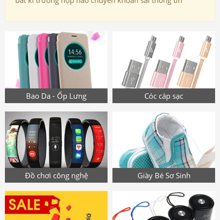
bất kì trường hợp nào chuyển khoản sai thông tin
Bao Da - Ốp Lưng
Cóc cáp sạc
Đồ chơi công nghệ
Giày Bé Sơ Sinh