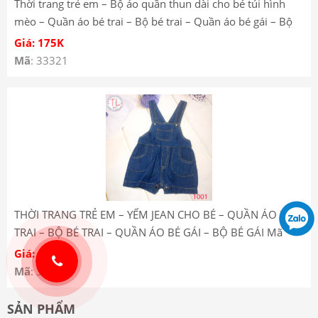
Thời trang trẻ em – Bộ áo quần thun dài cho bé túi hình
mèo – Quần áo bé trai – Bộ bé trai – Quần áo bé gái – Bộ
bé gái YT185227
Giá: 175K
Mã
: 33321
THỜI TRANG TRẺ EM – YẾM JEAN CHO BÉ – QUẦN ÁO BÉ
TRAI – BỘ BÉ TRAI – QUẦN ÁO BÉ GÁI – BỘ BÉ GÁI Mã
1001
Giá: 175K
Mã
: 33267
SẢN PHẨM