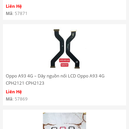
Liên Hệ
Mã
: 57871
Oppo A93 4G – Dây nguồn nối LCD Oppo A93 4G
CPH2121 CPH2123
Liên Hệ
Mã
: 57869