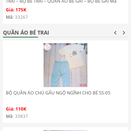
TRAI – BỘ BÉ TRAI – QUẦN ÁO BÉ GÁI – BỘ BÉ GÁI Mã
1001
Giá: 175K
Mã
: 33267
QUẦN ÁO BÉ TRAI
BỘ QUẦN ÁO CHÚ GẤU NGỘ NGĨNH CHO BÉ SS-05
Giá: 110K
Mã
: 33837