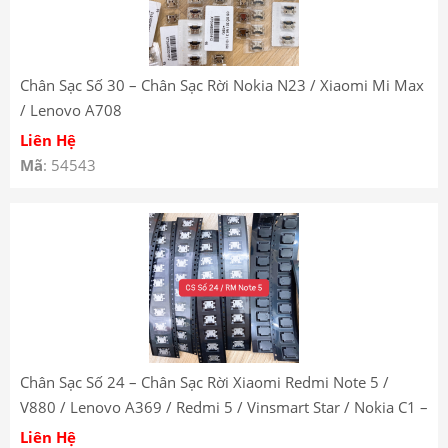
Chân Sạc Số 30 – Chân Sạc Rời Nokia N23 / Xiaomi Mi Max
/ Lenovo A708
Liên Hệ
Mã
: 54543
Chân Sạc Số 24 – Chân Sạc Rời Xiaomi Redmi Note 5 /
V880 / Lenovo A369 / Redmi 5 / Vinsmart Star / Nokia C1 –
Charging Port Socket
Liên Hệ