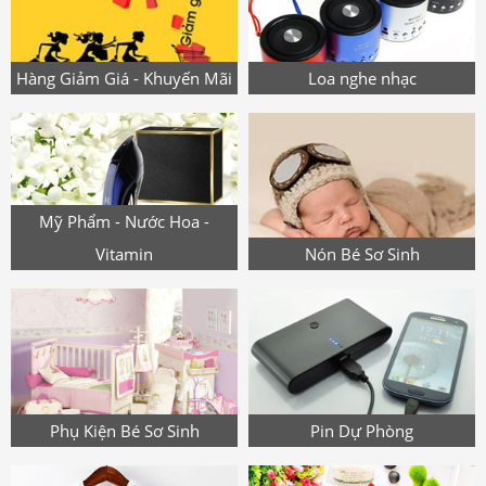
Hàng Giảm Giá - Khuyến Mãi
Loa nghe nhạc
Mỹ Phẩm - Nước Hoa -
Vitamin
Nón Bé Sơ Sinh
Phụ Kiện Bé Sơ Sinh
Pin Dự Phòng