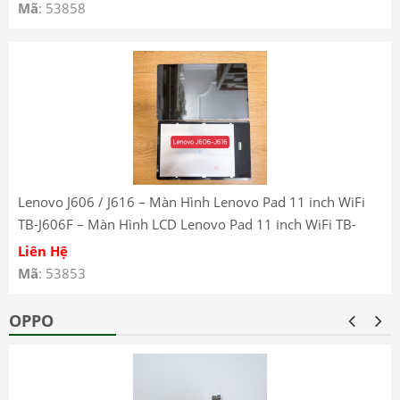
Mã
: 53858
Lenovo J606 / J616 – Màn Hình Lenovo Pad 11 inch WiFi
TB-J606F – Màn Hình LCD Lenovo Pad 11 inch WiFi TB-
J606F – Lenovo Pad 11 inch WiFi TB-J606F LCD Screen
Liên Hệ
Mã
: 53853
OPPO