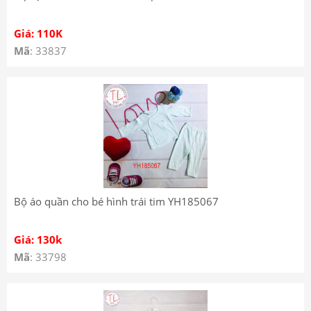
Giá: 110K
Mã
: 33837
Bộ áo quần cho bé hình trái tim YH185067
Giá: 130k
Mã
: 33798