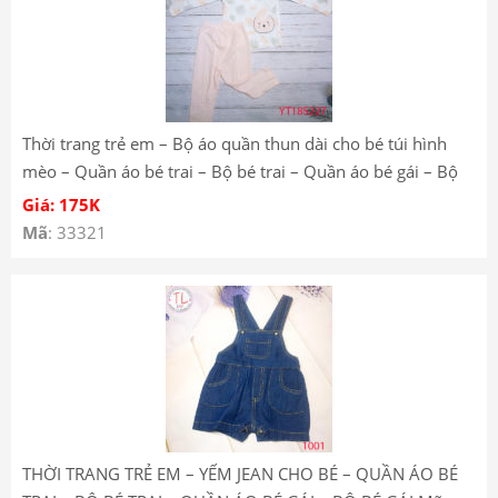
Thời trang trẻ em – Bộ áo quần thun dài cho bé túi hình
mèo – Quần áo bé trai – Bộ bé trai – Quần áo bé gái – Bộ
bé gái YT185227
Giá: 175K
Mã
: 33321
THỜI TRANG TRẺ EM – YẾM JEAN CHO BÉ – QUẦN ÁO BÉ