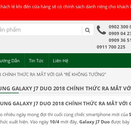
 khách lẻ khi đến cửa hàng sẽ có chính sách dành riêng cho khách
0902 300 
0909 04 2
0909 36 5
0911 700 225
ướng Dẫn
Tin Tức
Liên Hệ
 CHÍNH THỨC RA MẮT VỚI GIÁ “RẺ KHÔNG TƯỞNG”
NG GALAXY J7 DUO 2018 CHÍNH THỨC RA MẮT VỚ
UNG GALAXY J7 DUO 2018 CHÍNH THỨC RA MẮT VỚI 
o nhiêu ngày mong đợi thì cuối cùng chiếc smartphone mới của
thức xuất hiện. Vào ngày
10/4
mới đây,
Galaxy J7 Duo
được bày b