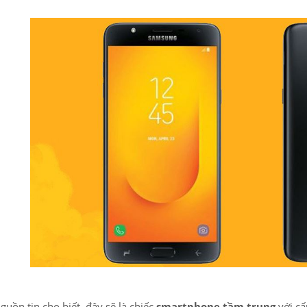
guồn tin cho biết, đây sẽ là chiếc
smartphone tầm trung
với cấ