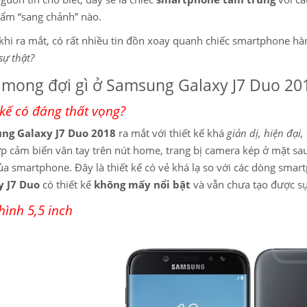
ẩm “sang chảnh” nào.
khi ra mắt, có rất nhiều tin đồn xoay quanh chiếc smartphone hà
sự thật?
 mong đợi gì ở Samsung Galaxy J7 Duo 20
 kế có đáng thất vọng?
ng Galaxy J7 Duo 2018
ra mắt với thiết kế khá
giản dị, hiện đại
ợp cảm biến vân tay trên nút home, trang bị camera kép ở mặt sau
ủa smartphone. Đây là thiết kế có vẻ khá lạ so với các dòng smar
y J7 Duo
có thiết kế
không mấy nổi bật
và vẫn chưa tạo được sự
ình 5,5 inch