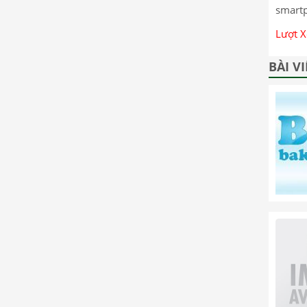
smartp
Lượt 
BÀI V