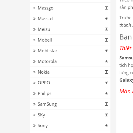
sản ph
Massgo
Trước 
Masstel
thành 
Meizu
Bạn
Mobell
Thiết
Mobiistar
Samsu
Motorola
tích h
Nokia
lưng c
Galax
OPPO
Màn h
Philips
SamSung
SKy
Sony