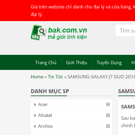
Giá trên website chỉ dành cho đại lý và cửa hàng,
đại lý.
Trang Chủ
Giới Thiệu
Tuyển Dụng
H
Home
»
Tin Tức
»
SAMSUNG GALAXY J7 DUO 2018
DANH MỤC SP
SAMSU
Acer
SAMS
Alcatel
Sau ba
chính 
Archos