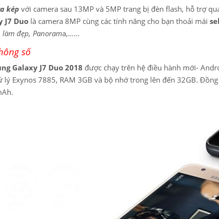
a kép
với camera sau 13MP và 5MP trang bị đèn flash, hỗ trợ qu
y J7 Duo
là camera 8MP cùng các tính năng cho bạn thoải mái
se
 làm đẹp, Panoram
a,……
hông số
ng Galaxy J7 Duo 2018
được chạy trên hệ điều hành mới- Andro
xử lý Exynos 7885, RAM 3GB và bộ nhớ trong lên đến 32GB. Đồng
Ah.