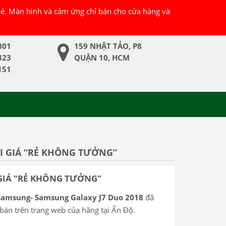
 lẻ. Màn hình và cảm ứng chỉ bán cho cửa hàng và
001
159 NHẬT TẢO, P8
323
QUẬN 10, HCM
151
I GIÁ “RẺ KHÔNG TƯỞNG”
GIÁ "RẺ KHÔNG TƯỞNG"
Samsung- Samsung Galaxy J7 Duo 2018
đã
án trên trang web của hãng tại Ấn Độ.