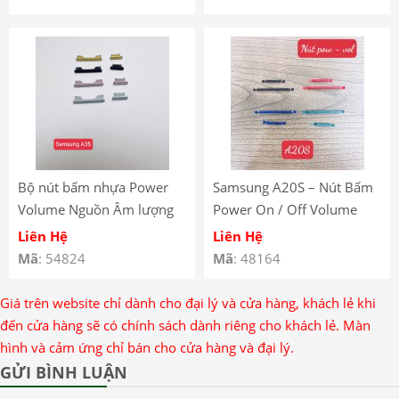
Bộ nút bấm nhựa Power
Samsung A20S – Nút Bấm
Volume Nguồn Âm lượng
Power On / Off Volume
Samsung A35
Âm Lượng Ngoài Samsung
Liên Hệ
Liên Hệ
Galaxy A20S – Samsung
Mã
: 54824
Mã
: 48164
Galaxy A20S Power
Volume Button
Giá trên website chỉ dành cho đại lý và cửa hàng, khách lẻ khi
đến cửa hàng sẽ có chính sách dành riêng cho khách lẻ. Màn
hình và cảm ứng chỉ bán cho cửa hàng và đại lý.
GỬI BÌNH LUẬN