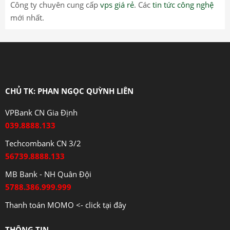
Công ty chuyên cung cấp
vps giá rẻ
. Các
tin tức công nghệ
mới nhất.
CHỦ TK: PHAN NGỌC QUỲNH LIÊN
VPBank CN Gia Định
039.8888.133
Techcombank CN 3/2
56739.8888.133
MB Bank - NH Quân Đội
5788.386.999.999
Thanh toán MOMO <- click tại đây
THÔNG TIN