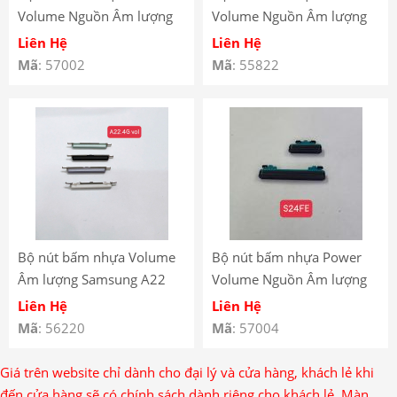
Volume Nguồn Âm lượng
Volume Nguồn Âm lượng
Samsung S23 Ultra S23U
Samsung Note 10 Plus
Liên Hệ
Liên Hệ
S918
Mã
: 57002
Mã
: 55822
Bộ nút bấm nhựa Volume
Bộ nút bấm nhựa Power
Âm lượng Samsung A22
Volume Nguồn Âm lượng
4G
Samsung S24 FE S24FE
Liên Hệ
Liên Hệ
S721
Mã
: 56220
Mã
: 57004
Giá trên website chỉ dành cho đại lý và cửa hàng, khách lẻ khi
đến cửa hàng sẽ có chính sách dành riêng cho khách lẻ. Màn