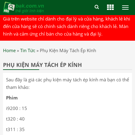
Togg
men
Giá trên website chỉ dành cho đại lý và cửa hàng, khách lẻ khi
đến cửa hàng sẽ có chính sách dành riêng cho khách lẻ. Màn
hình và cảm ứng chỉ bán cho cửa hàng và đại lý.
Home
»
Tin Tức
»
Phụ Kiện Máy Tách Ép Kính
PHỤ KIỆN MÁY TÁCH ÉP KÍNH
Sau đây là giá các phụ kiện máy tách ép kính mà bạn có thể
tham khảo:
Phim
i9200 : 15
t320 : 40
t311 : 35