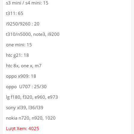
s3 mini / s4 mini: 15
t311: 65
i9250/9260 : 20
t310/n5000, note3, i9200
one mini: 15
htc g21: 18
htc 8x, one x, m7
oppo x909: 18
oppo U707 : 25/30
lg f180, f320, e960, e973
sony xl39, l36/l39
nokia n720, n920, 1020
Lượt Xem: 4025