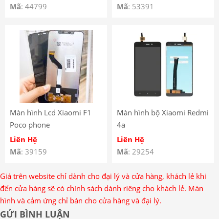
Redmi 12C – Xiaomi Redmi
Mã
: 44799
Mã
: 53391
12C LCD Screen
Màn hình Lcd Xiaomi F1
Màn hình bộ Xiaomi Redmi
Poco phone
4a
Liên Hệ
Liên Hệ
Mã
: 39159
Mã
: 29254
Giá trên website chỉ dành cho đại lý và cửa hàng, khách lẻ khi
đến cửa hàng sẽ có chính sách dành riêng cho khách lẻ. Màn
hình và cảm ứng chỉ bán cho cửa hàng và đại lý.
GỬI BÌNH LUẬN