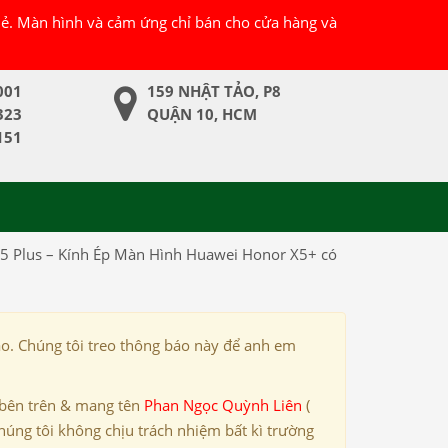
 lẻ. Màn hình và cảm ứng chỉ bán cho cửa hàng và
001
159 NHẬT TẢO, P8
323
QUẬN 10, HCM
151
5 Plus – Kính Ép Màn Hình Huawei Honor X5+ có
ảo. Chúng tôi treo thông báo này để anh em
 bên trên & mang tên
Phan Ngọc Quỳnh Liên
(
húng tôi không chịu trách nhiệm bất kì trường