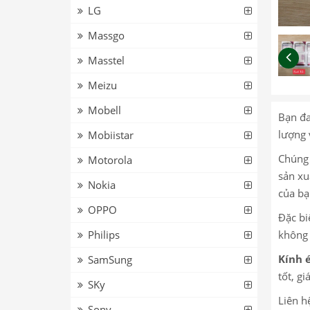
LG
Massgo
Masstel
Meizu
Mobell
Bạn đa
lượng 
Mobiistar
Chúng 
Motorola
sản xu
Nokia
của bạ
OPPO
Đặc bi
Philips
không 
Kính 
SamSung
tốt, g
SKy
Liên h
Sony