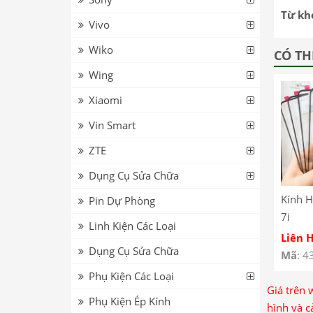
Từ kh
Vivo
Wiko
CÓ TH
Wing
Xiaomi
Vin Smart
ZTE
Dụng Cụ Sửa Chữa
Kính 
Pin Dự Phòng
7i
Linh Kiện Các Loại
Liên 
Dụng Cụ Sửa Chữa
Mã
: 4
Phụ Kiện Các Loại
Giá trên 
Phụ Kiện Ép Kính
hình và c