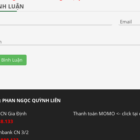
NH LUẬN
Email
n
 Bình Luận
: PHAN NGỌC QUỲNH LIÊN
CN Gia Định
Thanh toán MOMO <- click tại 
88.133
mbank CN 3/2