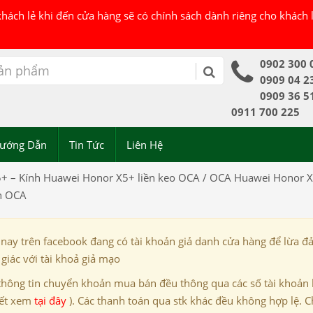
 khách lẻ khi đến cửa hàng sẽ có chính sách dành riêng cho khách
0902 300 
0909 04 2
0909 36 5
0911 700 225
ướng Dẫn
Tin Tức
Liên Hệ
+ – Kính Huawei Honor X5+ liền keo OCA / OCA Huawei Honor X
th OCA
 nay trên facebook đang có tài khoản giả danh cửa hàng để lừa đ
giác với tài khoả giả mạo
thông tin chuyển khoản mua bán đều thông qua các số tài khoản
iết xem
tại đây
). Các thanh toán qua stk khác đều không hợp lệ. C