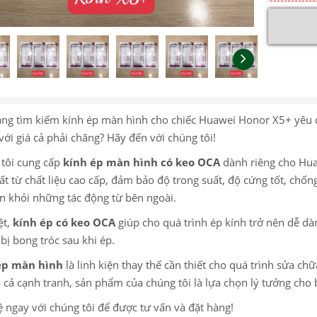
ng tìm kiếm kính ép màn hình cho chiếc Huawei Honor X5+ yêu q
với giá cả phải chăng? Hãy đến với chúng tôi!
tôi cung cấp
kính ép màn hình có keo OCA
dành riêng cho Hua
ất từ chất liệu cao cấp, đảm bảo độ trong suất, độ cứng tốt, chố
n khỏi những tác động từ bên ngoài.
ệt,
kính ép có keo OCA
giúp cho quá trình ép kính trở nên dễ d
bị bong tróc sau khi ép.
ép màn hình
là linh kiện thay thế cần thiết cho quá trình sửa ch
iá cả cạnh tranh, sản phẩm của chúng tôi là lựa chọn lý tưởng cho 
ệ ngay với chúng tôi để được tư vấn và đặt hàng!