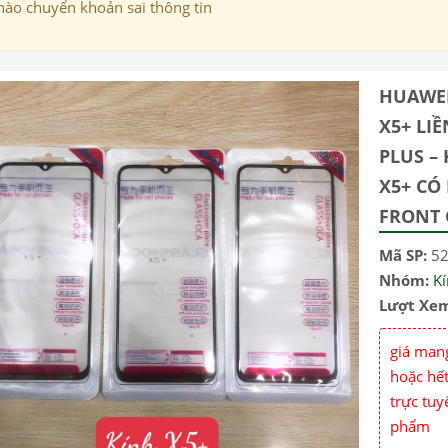
nào chuyển khoản sai thông tin
HUAWEI
X5+ LI
PLUS –
X5+ CÓ
FRONT 
Mã SP:
5
Nhóm:
K
Lượt Xe
giá mang
hoặc hết
trực tuy
phẩm