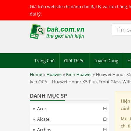
Giá trên website chỉ dành cho đại lý và cửa hàng,
đại lý.
Trang Chủ
Giới Thiệu
Tuyển Dụng
H
Home
»
Huawei
»
Kính Huawei
»
Huawei Honor X5
keo OCA – Huawei Honor X5 Plus Front Glass Wi
DANH MỤC SP
Hiện
cảnh 
Acer
Mọi 
Alcatel
chi t
Archos