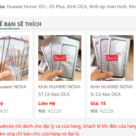
óa
: Huawei Honor X5+, X5 Plus, Kính OCA, Kính ép màn hình, Kín
Ể BẠN SẼ THÍCH
Huawei NOVA
Kính HUAWEI NOVA
Kính HUAWEI NOVA
5T Có Keo OCA
5i Có Keo OCA
Hệ
Liên Hệ
Giá: 15
3631
Mã
: 42229
Mã
: 42228
website chỉ dành cho đại lý và cửa hàng, khách lẻ khi đến cửa hà
ảm ứng chỉ bán cho cửa hàng và đại lý.