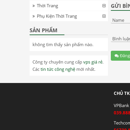
GỬI BÌ
Thời Trang
Phụ Kiện Thời Trang
Name
SẢN PHẨM
Bình luậ
không tìm thấy sản phẩm nào.
Đăng
Công ty chuyên cung cấp
vps giá rẻ
.
Các
tin tức công nghệ
mới nhất.
CHỦ TK
VPBank 
039.88
Techco