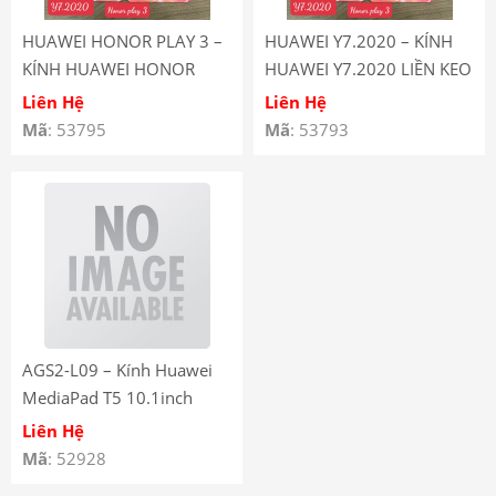
HUAWEI HONOR PLAY 3 –
HUAWEI Y7.2020 – KÍNH
KÍNH HUAWEI HONOR
HUAWEI Y7.2020 LIỀN KEO
PLAY 3 LIỀN KEO OCA –
OCA – KÍNH ÉP MÀN HÌNH
Liên Hệ
Liên Hệ
KÍNH ÉP MÀN HÌNH
HUAWEI Y7 PRO 2020 CÓ
Mã
: 53795
Mã
: 53793
HUAWEI HONOR PLAY 3
KEO OCA – HUAWEI Y7
CÓ KEO OCA – HUAWEI
2020 FRONT GLASS WITH
HONOR PLAY 3 FRONT
OCA
GLASS WITH OCA
AGS2-L09 – Kính Huawei
MediaPad T5 10.1inch
không keo OCA – Kính Ép
Liên Hệ
Màn Hình AGS2 – L09
Mã
: 52928
không có OCA