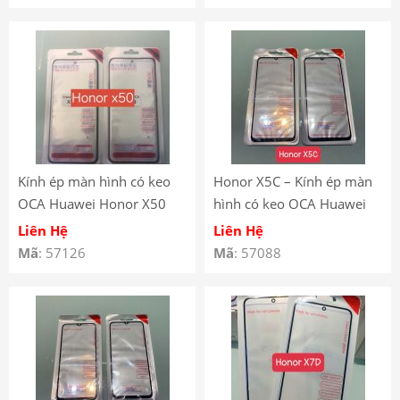
Kính ép màn hình có keo
Honor X5C – Kính ép màn
OCA Huawei Honor X50
hình có keo OCA Huawei
Honor X5C
Liên Hệ
Liên Hệ
Mã
: 57126
Mã
: 57088