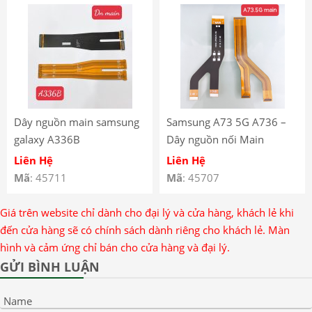
Dây nguồn main samsung
Samsung A73 5G A736 –
galaxy A336B
Dây nguồn nối Main
Samsung A73 5G A736
Liên Hệ
Liên Hệ
Mã
: 45711
Mã
: 45707
Giá trên website chỉ dành cho đại lý và cửa hàng, khách lẻ khi
đến cửa hàng sẽ có chính sách dành riêng cho khách lẻ. Màn
hình và cảm ứng chỉ bán cho cửa hàng và đại lý.
GỬI BÌNH LUẬN
Name