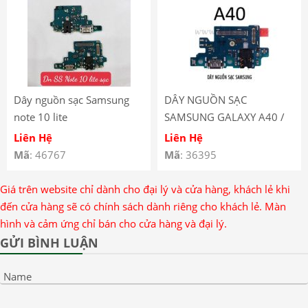
Dây nguồn sạc Samsung
DÂY NGUỒN SẠC
note 10 lite
SAMSUNG GALAXY A40 /
SM-A405
Liên Hệ
Liên Hệ
Mã
: 46767
Mã
: 36395
Giá trên website chỉ dành cho đại lý và cửa hàng, khách lẻ khi
đến cửa hàng sẽ có chính sách dành riêng cho khách lẻ. Màn
hình và cảm ứng chỉ bán cho cửa hàng và đại lý.
GỬI BÌNH LUẬN
Name