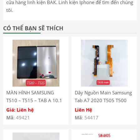
cửa hàng linh kiện BAK. Linh kiện Iphone để tìm đến chúng
tôi.
CÓ THỂ BẠN SẼ THÍCH
MÀN HÌNH SAMSUNG
Dây Nguồn Main Samsung
T510 – T515 – TAB A 10.1
Tab A7 2020 T505 T500
(2019)
Giá: Liên hệ
Liên Hệ
Mã
: 49421
Mã
: 54417