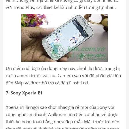
Nhìn chung về mặt thiết kế không có gì thay đổi nhiều so
với Trend Plus, các thiết kế hầu như đều tương tự nhau.
Ưu điểm nổi bật của dòng máy này chính là được trang bị
cả 2 camera trước và sau. Camera sau với độ phân giải lên
đến 5Mp và được hỗ trợ cả đèn Flash Led.
7. Sony Xperia E1
Xperia E1 là ngôi sao chơi nhạc giá rẻ mới của Sony với
công nghệ âm thanh Walkman tiên tiến có phần vỏ được
thiết kế hoàn toàn bằng nhựa đẹp mắt. Mặt trước trở nên
rộng rãi hơn với thiết kế các nút cảm ứng nằm trong màn