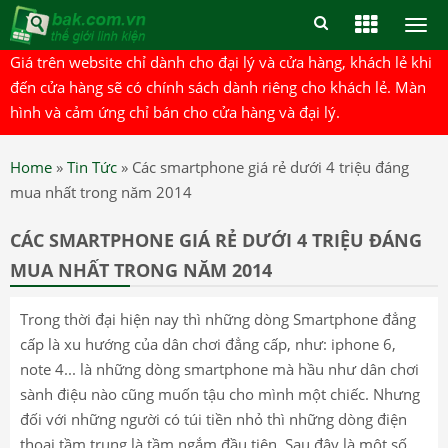
Togg
men
Giá trên website chỉ dành cho đại lý và cửa hàng, khách lẻ khi
đến cửa hàng sẽ có chính sách dành riêng cho khách lẻ. Màn
hình và cảm ứng chỉ bán cho cửa hàng và đại lý.
Home
»
Tin Tức
»
Các smartphone giá rẻ dưới 4 triệu đáng
mua nhất trong năm 2014
CÁC SMARTPHONE GIÁ RẺ DƯỚI 4 TRIỆU ĐÁNG
MUA NHẤT TRONG NĂM 2014
Trong thời đại hiện nay thì những dòng Smartphone đẳng
cấp là xu hướng của dân chơi đẳng cấp, như: iphone 6,
note 4... là những dòng smartphone mà hầu như dân chơi
sành điệu nào cũng muốn tậu cho mình một chiếc. Nhưng
đối với những người có túi tiền nhỏ thì những dòng điện
thoại tầm trung là tầm ngắm đầu tiên. Sau đây là một số