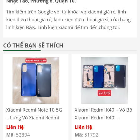
Nhật Tảo, Phường 8, Quận 10
.
Tìm kiếm trên Google với từ khóa: vỏ xiaomi giá rẻ, linh
kiện điện thoại giá rẻ, kinh kiện điện thoại giá sỉ, cửa hàng
linh kiện BAK. Linh kiện xiaomi để tìm đến chúng tôi.
CÓ THỂ BẠN SẼ THÍCH
Xiaomi Redmi Note 10 5G
Xiaomi Redmi K40 – Vỏ Bộ
– Lưng Vỏ Xiaomi Redmi
Xiaomi Redmi K40 –
Note 10.5G – Xiaomi
Xiaomi Redmi K40 Full
Liên Hệ
Liên Hệ
Redmi Note 10 5G Back
Body Housing
Mã
: 52804
Mã
: 51792