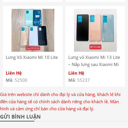
Glass Battery Cover
Lưng Vỏ Xiaomi Mi 10 Lite
Lưng vỏ Xiaomi Mi 13 Lite
– Nắp lưng sau Xiaomi Mi
13 Lite
Liên Hệ
Liên Hệ
Mã
: 52500
Mã
: 55237
Giá trên website chỉ dành cho đại lý và cửa hàng, khách lẻ khi
đến cửa hàng sẽ có chính sách dành riêng cho khách lẻ. Màn
hình và cảm ứng chỉ bán cho cửa hàng và đại lý.
GỬI BÌNH LUẬN