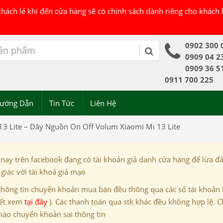
 khách lẻ khi đến cửa hàng sẽ có chính sách dành riêng cho khách
0902 300 
0909 04 2
0909 36 5
0911 700 225
ướng Dẫn
Tin Tức
Liên Hệ
13 Lite – Dây Nguồn On Off Volum Xiaomi Mi 13 Lite
 nay trên facebook đang có tài khoản giả danh cửa hàng để lừa đ
giác với tài khoả giả mạo
thông tin chuyển khoản mua bán đều thông qua các số tài khoản
iết xem
tại đây
). Các thanh toán qua stk khác đều không hợp lệ. C
nào chuyển khoản sai thông tin