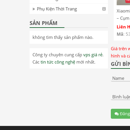
Phụ Kiện Thời Trang
Xiaom
– Cụm
SẢN PHẨM
Redmi
Liên 
Nguồn
Mã
: 5
không tìm thấy sản phẩm nào.
Redmi
Xiaom
Giá trên 
Charg
Công ty chuyên cung cấp
vps giá rẻ
.
hình và c
Flex
Các
tin tức công nghệ
mới nhất.
GỬI BÌ
Name
Bình luậ
Đăng