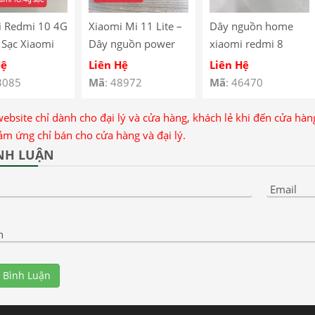
i Redmi 10 4G
Xiaomi Mi 11 Lite –
Dây nguồn home
 Sạc Xiaomi
Dây nguồn power
xiaomi redmi 8
 10 4G – Dây
on off – finger zin
Hệ
Liên Hệ
Liên Hệ
 Sạc Xiaomi
Xiaomi Mi 11 Lite
3085
Mã
: 48972
Mã
: 46470
 10.4G –
zin
i Redmi 10 4G
website chỉ dành cho đại lý và cửa hàng, khách lẻ khi đến cửa hà
e Connector
ảm ứng chỉ bán cho cửa hàng và đại lý.
NH LUẬN
Email
n
 Bình Luận