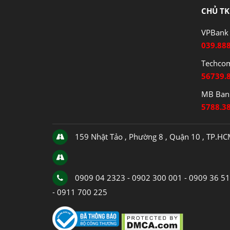
CHỦ TK
VPBank 
039.88
Techco
56739.
MB Bank
5788.3
159 Nhật Tảo , Phường 8 , Quận 10 , TP.H
0909 04 2323 - 0902 300 001 - 0909 36 5
- 0911 700 225