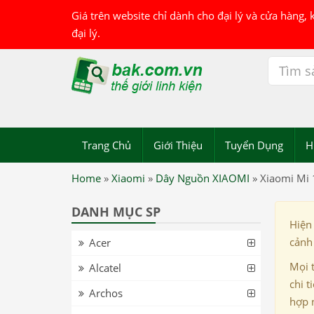
Giá trên website chỉ dành cho đại lý và cửa hàng,
đại lý.
Trang Chủ
Giới Thiệu
Tuyển Dụng
H
Home
»
Xiaomi
»
Dây Nguồn XIAOMI
»
Xiaomi Mi 
DANH MỤC SP
Hiện
cảnh 
Acer
Mọi 
Alcatel
chi t
Archos
hợp 