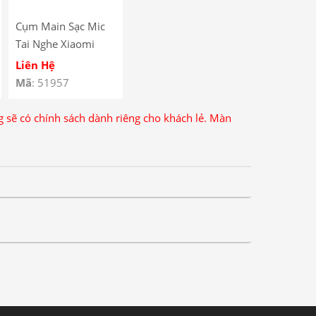
Cụm Main Sạc Mic
Tai Nghe Xiaomi
Redmi A1+/ Redmi
Liên Hệ
A1 Plus
Mã
: 51957
ng sẽ có chính sách dành riêng cho khách lẻ. Màn