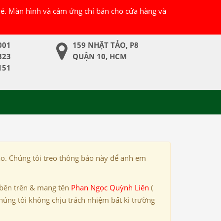
 lẻ. Màn hình và cảm ứng chỉ bán cho cửa hàng và
001
159 NHẬT TẢO, P8
323
QUẬN 10, HCM
151
ảo. Chúng tôi treo thông báo này để anh em
 bên trên & mang tên
Phan Ngọc Quỳnh Liên
(
húng tôi không chịu trách nhiệm bất kì trường