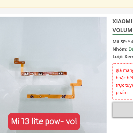
XIAOMI
VOLUM 
Mã SP:
5
Nhóm:
D
Lượt Xe
giá mang
hoặc hết
trực tuy
phẩm