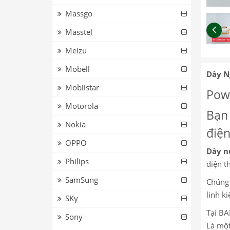
Massgo
Masstel
Meizu
Mobell
Dây N
Mobiistar
Powe
Motorola
Bạn 
Nokia
điện
OPPO
Dây n
Philips
điện th
SamSung
Chúng 
linh k
SKy
Tại BA
Sony
Là một