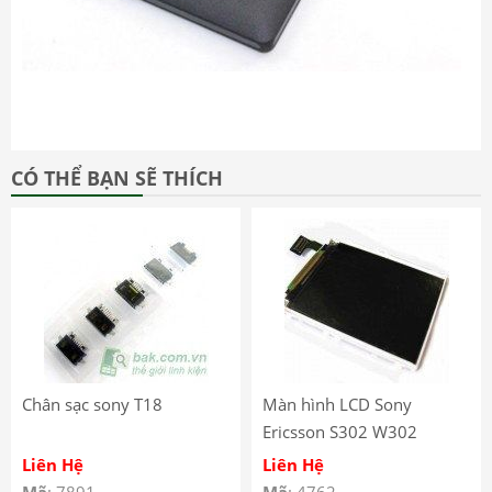
CÓ THỂ BẠN SẼ THÍCH
Chân sạc sony T18
Màn hình LCD Sony
Ericsson S302 W302
Liên Hệ
Liên Hệ
Mã
: 7891
Mã
: 4762