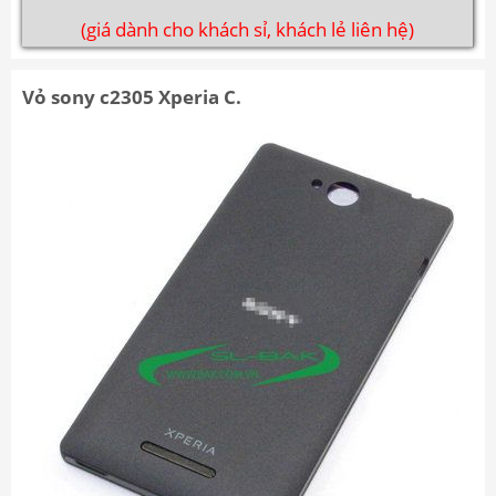
(giá dành cho khách sỉ, khách lẻ liên hệ)
Vỏ sony c2305 Xperia C.