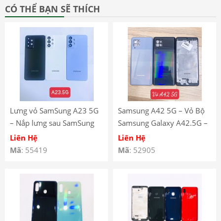
CÓ THỂ BẠN SẼ THÍCH
Lưng vỏ SamSung A23 5G
Samsung A42 5G – Vỏ Bộ
– Nắp lưng sau SamSung
Samsung Galaxy A42.5G –
A23 5G có kính camera
Samsung Galaxy A42 5G
Liên Hệ
Liên Hệ
Full Body Housing
Mã
: 55419
Mã
: 52905