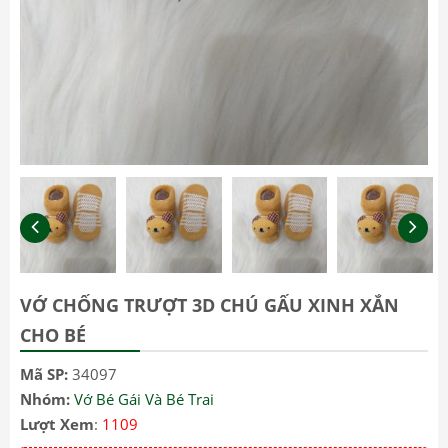
VỚ CHỐNG TRƯỢT 3D CHÚ GẤU XINH XẮN
CHO BÉ
Mã SP:
34097
Nhóm:
Vớ Bé Gái Và Bé Trai
Lượt Xem
:
1109