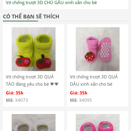
Vớ chống trượt 3D CHÚ GẤU xinh xắn cho bé
CÓ THỂ BẠN SẼ THÍCH
Vớ chống trượt 3D QUẢ
Vớ chống trượt 3D QUẢ
TÁO đáng yêu cho bé 💗💗
DÂU xinh xắn cho bé
Giá: 35k
Giá: 35k
Mã
: 34073
Mã
: 34095