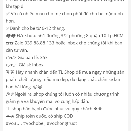
khi tập đi
✅ Vớ có nhiều màu cho mẹ chọn phối đồ cho bé mặc xinh
hơn.
✅Dành cho bé từ 6-12 tháng.
🏘️🏘️ Đ/c shop: 561 đường 3/2 phường 8 quận 10 Tp.HCM
☎️☎️ Zalo:039.88.88.133 hoặc inbox cho chúng tôi khi bạn
cần tư vấn.
👉👉 Giá bán lẻ: 35k
👉👉: Giá sỉ: Inbox
🚖🚖 Hãy nhanh chân đến TL Shop để mua ngay những sản
phẩm chất lượng, mẫu mã đẹp, đa dạng chắc chắn sẽ làm
bạn hài lòng. 😍😍
🎉🎉Ngoài ra ,shop chúng tôi luôn có nhiều chương trình
giảm giá và khuyến mãi vô cùng hấp dẫn.
TL shop hân hạnh được phục vụ quý khách.🍀🍀
🚗🚗 Ship toàn quốc, có ship COD
#vo3D , #vochobe , #vochongtruot