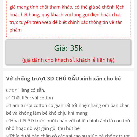
giá mang tính chất tham khảo, có thể giá sẽ chênh lệch
hoặc hết hàng, quý khách vui lòng gọi điện hoặc chat
trực tuyến trên web để biết chính xác thông tin về sản
phẩm
Giá: 35k
(giá dành cho khách sỉ, khách lẻ liên hệ)
Vớ chống trượt 3D CHÚ GẤU xinh xắn cho bé
👉👉 Hàng có sẵn.
✅ Chất liệu: vải cotton
✅Làm từ sợi cotton co giãn rất tốt nhẹ nhàng ôm bàn chân
bé và không làm bé khó chịu khi mang
✅Hoạ tiết 3D trước mũi chân với nhiều hình ảnh là con thú
nhỏ hoặc đồ vật gần gũi thu hút bé
✅Phía dưới bàn chân có các gai cao su giúp bé chống trượt