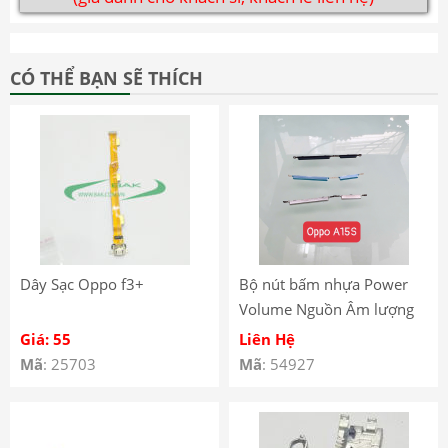
CÓ THỂ BẠN SẼ THÍCH
Dây Sạc Oppo f3+
Bộ nút bấm nhựa Power
Volume Nguồn Âm lượng
Oppo A15S
Giá: 55
Liên Hệ
Mã
: 25703
Mã
: 54927