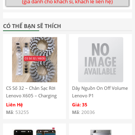
(giá dành cho khách sỉ, khách lẻ liên hệ)
CÓ THỂ BẠN SẼ THÍCH
CS Số 32 – Chân Sạc Rời
Dây Nguồn On Off Volume
Lenovo X605 – Charging
Lenovo P1
Port Socket
Liên Hệ
Giá: 35
Mã
: 53255
Mã
: 20036