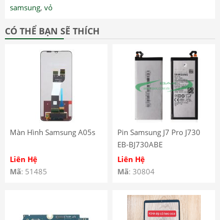
samsung
,
vỏ
CÓ THỂ BẠN SẼ THÍCH
Màn Hình Samsung A05s
Pin Samsung J7 Pro J730
EB-BJ730ABE
Liên Hệ
Liên Hệ
Mã
: 51485
Mã
: 30804