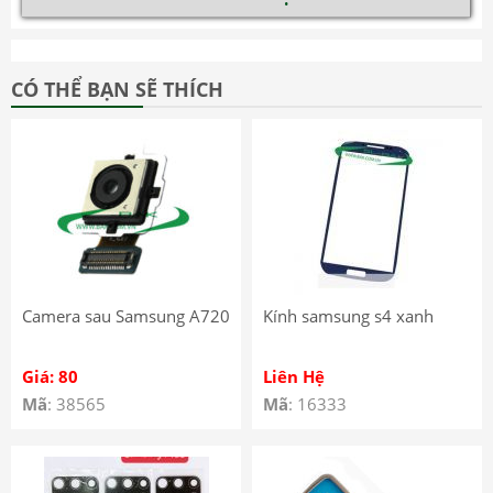
CÓ THỂ BẠN SẼ THÍCH
Camera sau Samsung A720
Kính samsung s4 xanh
Giá: 80
Liên Hệ
Mã
: 38565
Mã
: 16333