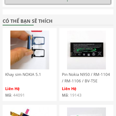
CÓ THỂ BẠN SẼ THÍCH
Khay sim NOKIA 5.1
Pin Nokia N950 / RM-1104
/ RM-1106 / BV-T5E
Liên Hệ
Liên Hệ
Mã
: 44091
Mã
: 19143