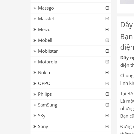
Massgo
Masstel
Dây
Meizu
Bạn 
Mobell
điện
Mobiistar
Dây n
Motorola
điện th
Nokia
Chúng 
linh k
OPPO
Tại BA
Philips
Là một
SamSung
những 
SKy
Bạn cũ
Sony
Đừng n
thêm t