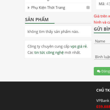
Mã
: 4
Phụ Kiện Thời Trang
Giá trên 
SẢN PHẨM
hình và c
GỬI BÌ
không tìm thấy sản phẩm nào.
Name
Công ty chuyên cung cấp
vps giá rẻ
.
Các
tin tức công nghệ
mới nhất.
Bình luậ
Đăng
CHỦ TK
VPBank 
039.88