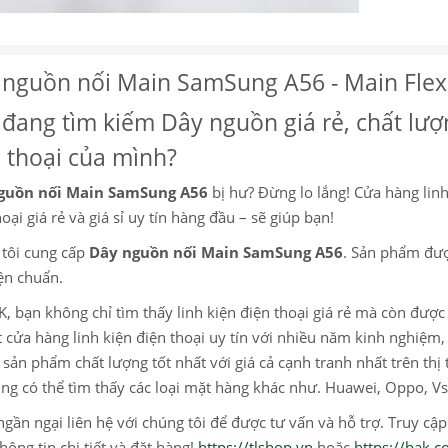
 nguồn nối Main SamSung A56 - Main Flex
đang tìm kiếm Dây nguồn giá rẻ, chất lượ
 thoại của mình?
guồn nối Main SamSung A56
bị hư? Đừng lo lắng! Cửa hàng linh 
oại giá rẻ và giá sỉ uy tín hàng đầu – sẽ giúp bạn!
tôi cung cấp
Dây nguồn nối Main SamSung A56
. Sản phẩm đượ
iện chuẩn.
K, bạn không chỉ tìm thấy linh kiện điện thoại giá rẻ mà còn đượ
 cửa hàng linh kiện điện thoại uy tín với nhiều năm kinh nghiệ
sản phẩm chất lượng tốt nhất với giá cả cạnh tranh nhất trên thị 
ng có thể tìm thấy các loại mặt hàng khác như. Huawei, Oppo, Vs
gần ngại liên hệ với chúng tôi để được tư vấn và hỗ trợ. Truy cậ
hông tin chi tiết và đặt hàng!
https://tlshop.vn
hoặc
https://bak.