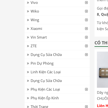
Vivo
Gọi đi
Wiko
8, Quậ
Wing
Từ khó
Xiaomi
kiện S
Vin Smart
CÓ TH
ZTE
Dụng Cụ Sửa Chữa
Pin Dự Phòng
Linh Kiện Các Loại
Dụng Cụ Sửa Chữa
Phụ Kiện Các Loại
Dây n
Phụ Kiện Ép Kính
CHUÔ
A20
Liên 
Thời Trang