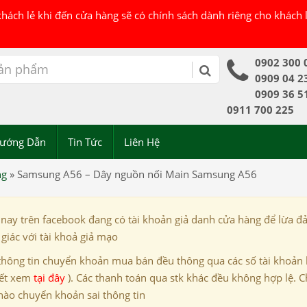
 khách lẻ khi đến cửa hàng sẽ có chính sách dành riêng cho khách
0902 300 
0909 04 2
0909 36 5
0911 700 225
ướng Dẫn
Tin Tức
Liên Hệ
ng
»
Samsung A56 – Dây nguồn nối Main Samsung A56
 nay trên facebook đang có tài khoản giả danh cửa hàng để lừa đ
giác với tài khoả giả mạo
thông tin chuyển khoản mua bán đều thông qua các số tài khoản
iết xem
tại đây
). Các thanh toán qua stk khác đều không hợp lệ. C
nào chuyển khoản sai thông tin