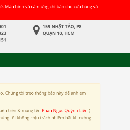
 lẻ. Màn hình và cảm ứng chỉ bán cho cửa hàng và
001
159 NHẬT TẢO, P8
323
QUẬN 10, HCM
151
ảo. Chúng tôi treo thông báo này để anh em
 bên trên & mang tên
Phan Ngọc Quỳnh Liên
(
húng tôi không chịu trách nhiệm bất kì trường