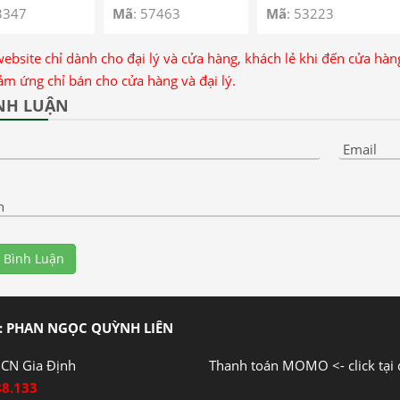
Off Samsung A14
3347
Mã
: 57463
Mã
: 53223
5G SM – A146P –
Dây Nguồn Volume
website chỉ dành cho đại lý và cửa hàng, khách lẻ khi đến cửa hà
Samsung A14.5G
ảm ứng chỉ bán cho cửa hàng và đại lý.
A146P – Samsung
NH LUẬN
A14 5G SM-146P
Power Volume
Email
Button Flex
n
 Bình Luận
: PHAN NGỌC QUỲNH LIÊN
CN Gia Định
Thanh toán MOMO <- click tại 
88.133