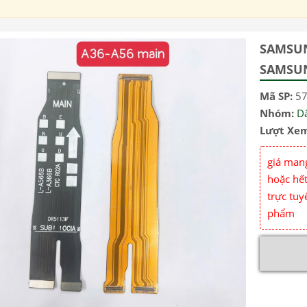
SAMSUN
SAMSU
Mã SP:
5
Nhóm:
D
Lượt Xe
giá mang
hoặc hết
trực tuy
phẩm