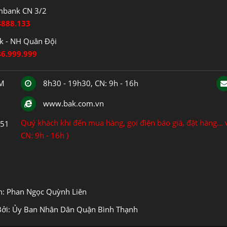
mbank CN 3/2
8888.133
 - NH Quân Đội
86.999.999
CM
8h30 - 19h30, CN: 9h - 16h
www.bak.com.vn
Quý khách khi đến mua hàng, gọi điện báo giá, đặt hàng... v
151
CN: 9h - 16h )
ện: Phan Ngọc Quỳnh Liên
Bởi: Ủy Ban Nhân Dân Quận Bình Thạnh