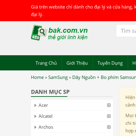
Giá trên website chỉ dành cho đại lý và cửa hàng,
đại lý.
Trang Chủ
Giới Thiệu
Tuyển Dụng
H
Home
»
SamSung
»
Dây Nguồn + Bo phím Samsu
DANH MỤC SP
Hiện
cảnh 
Acer
Mọi 
Alcatel
chi t
Archos
hợp 