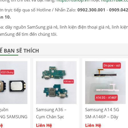
ện trực tiếp qua số Hotline / Nhắn Zalo:
0902.300.001
-
0909.042
n 10.
a: dây nguồn SamSung giá rẻ, linh kiện điện thoại giá rẻ, linh kiện
amSung để tìm đến chúng tôi.
Ể BẠN SẼ THÍCH
guồn
Samsung A36 –
Samsung A14 5G
NG SAMSUNG
Cụm Chân Sạc
SM-A146P – Dây
Samsung A36 có IC
Nguồn Power On /
Hệ
Liên Hệ
Liên Hệ