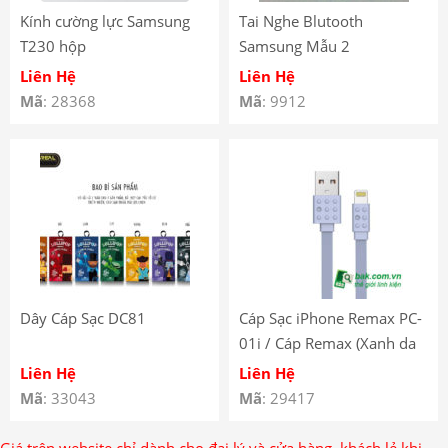
Kính cường lực Samsung
Tai Nghe Blutooth
T230 hộp
Samsung Mẫu 2
Liên Hệ
Liên Hệ
Mã
: 28368
Mã
: 9912
Dây Cáp Sạc DC81
Cáp Sạc iPhone Remax PC-
01i / Cáp Remax (Xanh da
trời, Xanh rêu, Đỏ, Xám)
Liên Hệ
Liên Hệ
Mã
: 33043
Mã
: 29417
Giá trên website chỉ dành cho đại lý và cửa hàng, khách lẻ khi