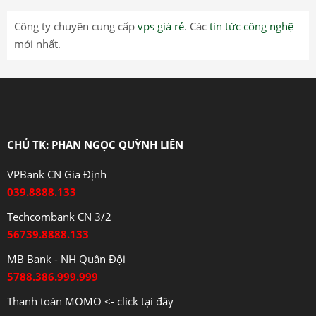
Công ty chuyên cung cấp
vps giá rẻ
. Các
tin tức công nghệ
mới nhất.
CHỦ TK: PHAN NGỌC QUỲNH LIÊN
VPBank CN Gia Định
039.8888.133
Techcombank CN 3/2
56739.8888.133
MB Bank - NH Quân Đội
5788.386.999.999
Thanh toán MOMO <- click tại đây