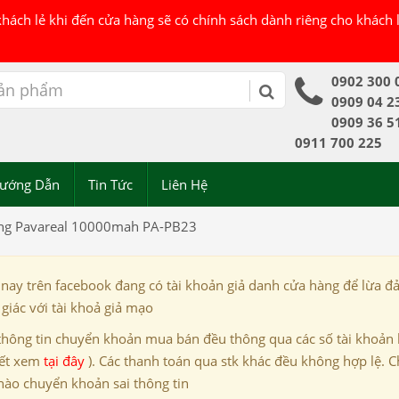
 khách lẻ khi đến cửa hàng sẽ có chính sách dành riêng cho khách
0902 300 
0909 04 2
0909 36 5
0911 700 225
ướng Dẫn
Tin Tức
Liên Hệ
ng Pavareal 10000mah PA-PB23
 nay trên facebook đang có tài khoản giả danh cửa hàng để lừa đ
giác với tài khoả giả mạo
thông tin chuyển khoản mua bán đều thông qua các số tài khoản
iết xem
tại đây
). Các thanh toán qua stk khác đều không hợp lệ. C
nào chuyển khoản sai thông tin