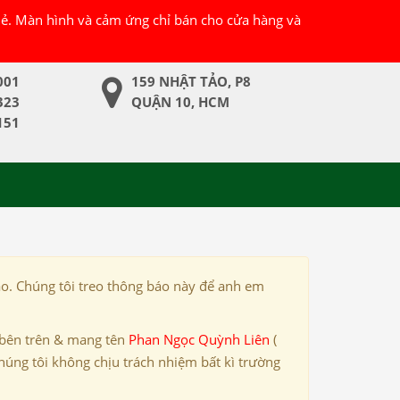
 lẻ. Màn hình và cảm ứng chỉ bán cho cửa hàng và
001
159 NHẬT TẢO, P8
323
QUẬN 10, HCM
151
ảo. Chúng tôi treo thông báo này để anh em
 bên trên & mang tên
Phan Ngọc Quỳnh Liên
(
húng tôi không chịu trách nhiệm bất kì trường