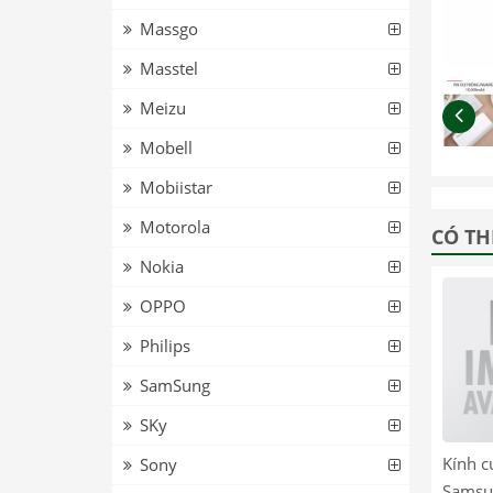
Massgo
Masstel
Meizu
Mobell
Mobiistar
Motorola
CÓ TH
Nokia
OPPO
Philips
SamSung
SKy
Kính c
Sony
Samsu