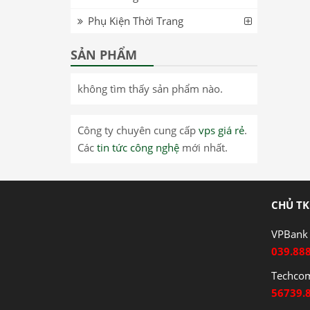
Phụ Kiện Thời Trang
SẢN PHẨM
không tìm thấy sản phẩm nào.
Công ty chuyên cung cấp
vps giá rẻ
.
Các
tin tức công nghệ
mới nhất.
CHỦ TK
VPBank 
039.88
Techco
56739.