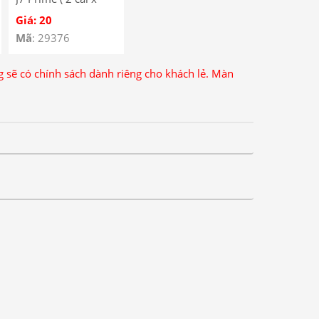
10k=20k)
Giá: 20
Mã
: 29376
ng sẽ có chính sách dành riêng cho khách lẻ. Màn