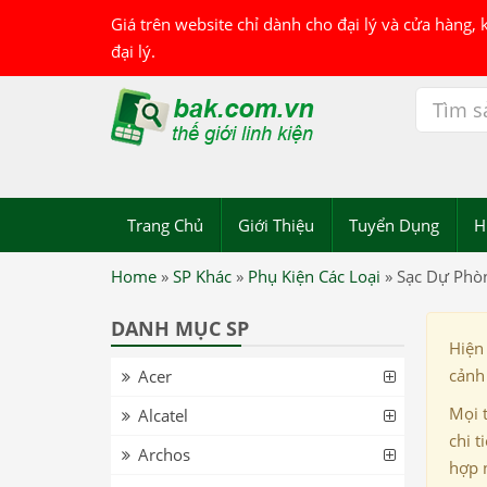
Giá trên website chỉ dành cho đại lý và cửa hàng,
đại lý.
Trang Chủ
Giới Thiệu
Tuyển Dụng
H
Home
»
SP Khác
»
Phụ Kiện Các Loại
»
Sạc Dự Phò
DANH MỤC SP
Hiện
cảnh 
Acer
Mọi 
Alcatel
chi t
Archos
hợp 