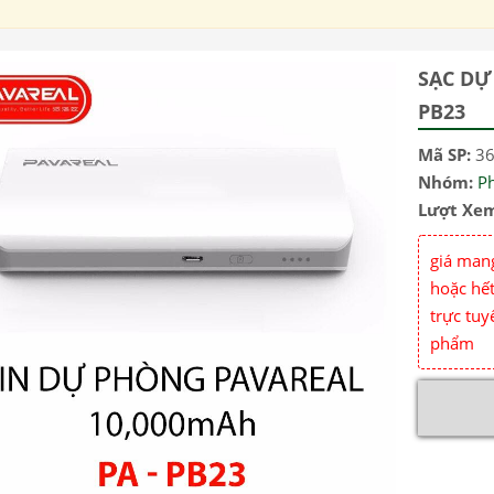
SẠC DỰ
PB23
Mã SP:
3
Nhóm:
Ph
Lượt Xe
giá mang
hoặc hết
trực tuy
phẩm