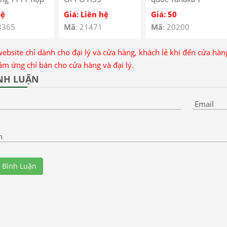
inches
Hệ
Giá: Liên hệ
Giá: 50
8365
Mã
: 21471
Mã
: 20200
website chỉ dành cho đại lý và cửa hàng, khách lẻ khi đến cửa hà
ảm ứng chỉ bán cho cửa hàng và đại lý.
NH LUẬN
Email
n
 Bình Luận