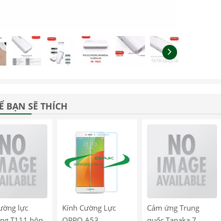
Ể BẠN SẼ THÍCH
ường lực
Kính Cường Lực
Cảm ứng Trung
ng T111 hộp
OPPO A53
quốc Tanaka 7