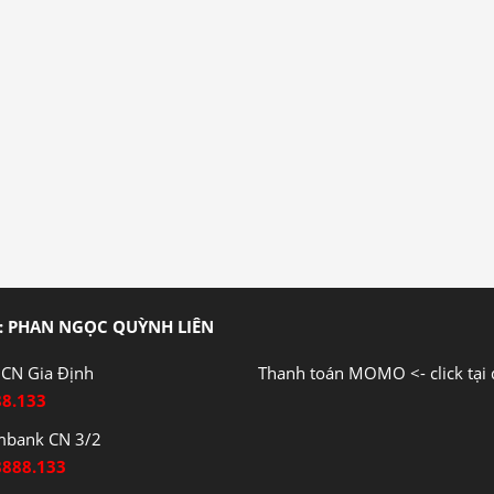
: PHAN NGỌC QUỲNH LIÊN
CN Gia Định
Thanh toán MOMO <- click tại 
88.133
mbank CN 3/2
8888.133