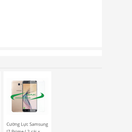
Cường Lực Samsung
J7 Prime ( 2 cái x