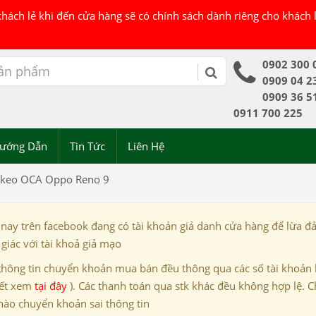
 khách lẻ khi đến cửa hàng sẽ có chính sách dành riêng cho khách
0902 300 
0909 04 2
0909 36 5
0911 700 225
ướng Dẫn
Tin Tức
Liên Hệ
ó keo OCA Oppo Reno 9
 nay trên facebook đang có tài khoản giả danh cửa hàng để lừa đ
giác với tài khoả giả mạo
thông tin chuyển khoản mua bán đều thông qua các số tài khoản
iết xem
tại đây
). Các thanh toán qua stk khác đều không hợp lệ. C
nào chuyển khoản sai thông tin