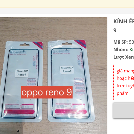
KÍNH É
9
Mã SP:
5
Nhóm:
K
Lượt Xe
giá mang
hoặc hết
trực tuy
phẩm