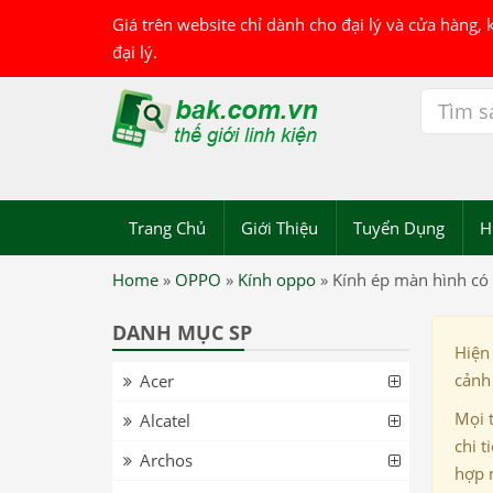
Giá trên website chỉ dành cho đại lý và cửa hàng,
đại lý.
Trang Chủ
Giới Thiệu
Tuyển Dụng
H
Home
»
OPPO
»
Kính oppo
»
Kính ép màn hình c
DANH MỤC SP
Hiện
cảnh 
Acer
Mọi 
Alcatel
chi t
Archos
hợp 