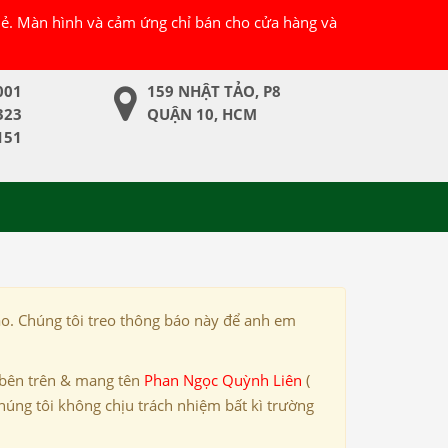
 lẻ. Màn hình và cảm ứng chỉ bán cho cửa hàng và
001
159 NHẬT TẢO, P8
323
QUẬN 10, HCM
151
ảo. Chúng tôi treo thông báo này để anh em
 bên trên & mang tên
Phan Ngọc Quỳnh Liên
(
húng tôi không chịu trách nhiệm bất kì trường