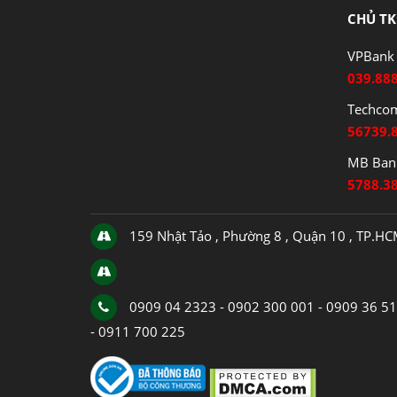
CHỦ TK
VPBank 
039.88
Techco
56739.
MB Bank
5788.3
159 Nhật Tảo , Phường 8 , Quận 10 , TP.H
0909 04 2323 - 0902 300 001 - 0909 36 5
- 0911 700 225