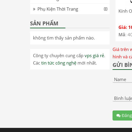
Phụ Kiện Thời Trang
Kính 
SẢN PHẨM
Giá: 1
Mã
: 4
không tìm thấy sản phẩm nào.
Giá trên 
Công ty chuyên cung cấp
vps giá rẻ
.
hình và c
Các
tin tức công nghệ
mới nhất.
GỬI BÌ
Name
Bình luậ
Đăng