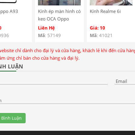
Oppo A93
Kính ép màn hình có
Kính Realme 6i
keo OCA Oppo
Realme 15 Pro
0
Liên Hệ
Giá: 10
0936
Mã
: 57149
Mã
: 41021
website chỉ dành cho đại lý và cửa hàng, khách lẻ khi đến cửa hà
ảm ứng chỉ bán cho cửa hàng và đại lý.
NH LUẬN
Email
n
 Bình Luận