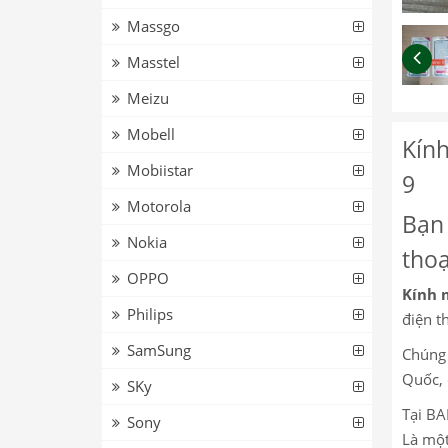
Massgo
Masstel
Meizu
Mobell
Kín
Mobiistar
9
Motorola
Bạn 
Nokia
thoạ
OPPO
Kính 
Philips
điện th
SamSung
Chúng 
Quốc, 
SKy
Tại BA
Sony
Là một