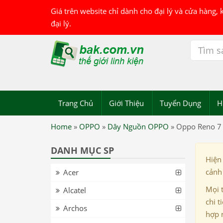
Giá trên website chỉ dành cho đại lý và cửa hàng,
đại lý.
Trang Chủ
Giới Thiệu
Tuyển Dụng
H
Home
»
OPPO
»
Dây Nguồn OPPO
»
Oppo Reno 7 
DANH MỤC SP
Hiện
cảnh 
Acer
Mọi 
Alcatel
chi t
Archos
hợp 