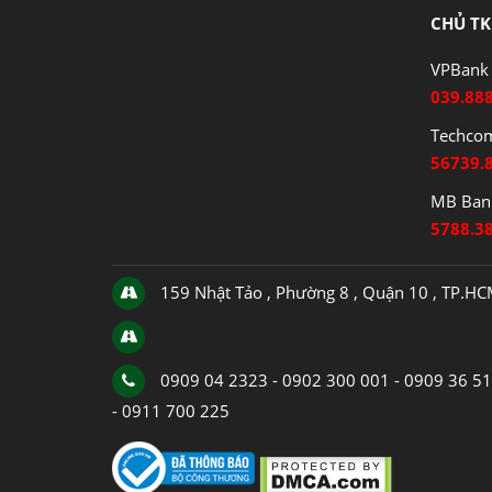
CHỦ TK
VPBank 
039.88
Techco
56739.
MB Bank
5788.3
159 Nhật Tảo , Phường 8 , Quận 10 , TP.H
0909 04 2323 - 0902 300 001 - 0909 36 5
- 0911 700 225