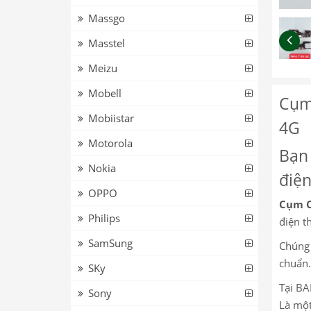
Massgo
Masstel
Meizu
Mobell
Cụm
Mobiistar
4G
Motorola
Bạn 
Nokia
điện
OPPO
Cụm C
Philips
điện th
SamSung
Chúng 
chuẩn.
SKy
Tại BA
Sony
Là một