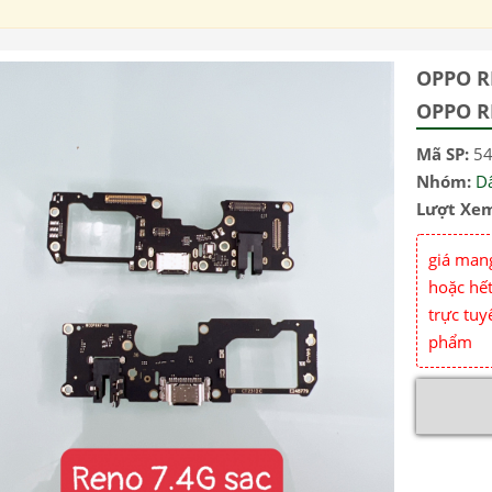
OPPO R
OPPO R
Mã SP:
5
Nhóm:
D
Lượt Xe
giá mang
hoặc hết
trực tuy
phẩm