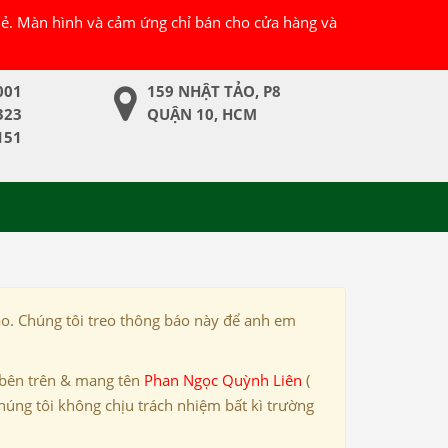
 lẻ. Màn hình và cảm ứng chỉ bán cho cửa hàng và
001
159 NHẬT TẢO, P8
323
QUẬN 10, HCM
151
ảo. Chúng tôi treo thông báo này để anh em
 bên trên & mang tên
Phan Ngọc Quỳnh Liên
(
húng tôi không chịu trách nhiệm bất kì trường