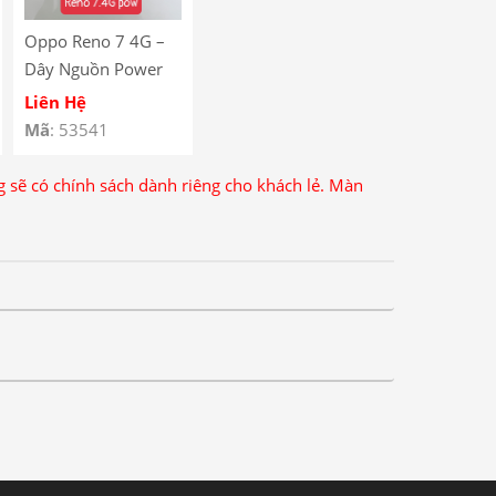
Oppo Reno 7 4G –
Dây Nguồn Power
On / Off Oppo Reno
Liên Hệ
7.4G – Oppo Reno 7
Mã
: 53541
4G Power Button
Flex
ng sẽ có chính sách dành riêng cho khách lẻ. Màn