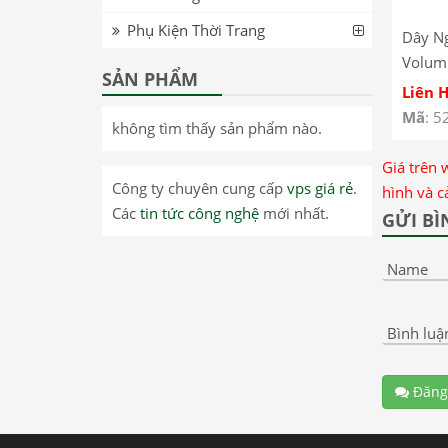
Phụ Kiện Thời Trang
Dây N
Volum
SẢN PHẨM
Cáp N
Liên 
Power
Mã
: 5
không tìm thấy sản phẩm nào.
Realm
Giá trên 
Công ty chuyên cung cấp
vps giá rẻ
.
hình và c
Các
tin tức công nghệ
mới nhất.
GỬI BÌ
Name
Bình luậ
Đăng