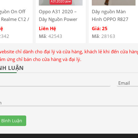
guồn On Off
Oppo A31 2020 –
Dây nguồn Màn
 Realme C12 /
Dây Nguồn Power
Hình OPPO R827
út Nguồn
On / Off Oppo
Hệ
Liên Hệ
Giá: 25
 Âm Lượng
A31.2020 – Oppo
2342
Mã
: 42543
Mã
: 28163
e C12
A31 2020 Power
Button Flex
website chỉ dành cho đại lý và cửa hàng, khách lẻ khi đến cửa hà
ảm ứng chỉ bán cho cửa hàng và đại lý.
NH LUẬN
Email
n
 Bình Luận