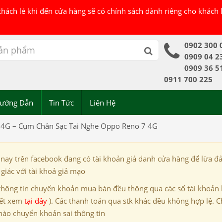
 khách lẻ khi đến cửa hàng sẽ có chính sách dành riêng cho khách
0902 300 
0909 04 2
0909 36 5
0911 700 225
ướng Dẫn
Tin Tức
Liên Hệ
4G – Cụm Chân Sạc Tai Nghe Oppo Reno 7 4G
 nay trên facebook đang có tài khoản giả danh cửa hàng để lừa đ
giác với tài khoả giả mạo
thông tin chuyển khoản mua bán đều thông qua các số tài khoản
iết xem
tại đây
). Các thanh toán qua stk khác đều không hợp lệ. C
nào chuyển khoản sai thông tin