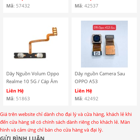
Mã
: 57432
Mã
: 42537
Dây Nguồn Volum Oppo
Dây nguồn Camera Sau
Realme 10 5G / Cáp Âm
OPPO A53
Lượng Oppo Realme 10 5G
Liên Hệ
Liên Hệ
Mã
: 51863
Mã
: 42492
Giá trên website chỉ dành cho đại lý và cửa hàng, khách lẻ khi
đến cửa hàng sẽ có chính sách dành riêng cho khách lẻ. Màn
hình và cảm ứng chỉ bán cho cửa hàng và đại lý.
GỬI BÌNH LUẬN