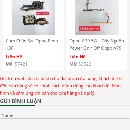
Cụm Chân Sạc Oppo Reno
Oppo A79 5G – Dây Nguồn
13F
Power On / Off Oppo A79
5G – Dây Nguồn Volume
Liên Hệ
Liên Hệ
Âm Lượng Oppo A79.5G –
Mã
: 57421
Mã
: 53522
Oppo A79 5G Power
Volume Button Flex
Giá trên website chỉ dành cho đại lý và cửa hàng, khách lẻ khi
đến cửa hàng sẽ có chính sách dành riêng cho khách lẻ. Màn
hình và cảm ứng chỉ bán cho cửa hàng và đại lý.
GỬI BÌNH LUẬN
Name