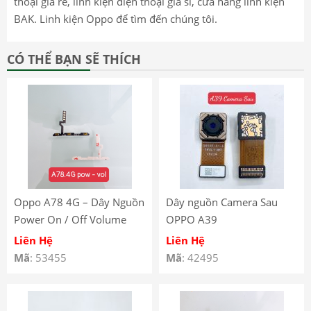
thoại giá rẻ, linh kiện điện thoại giá sỉ, cửa hàng linh kiện
BAK. Linh kiện Oppo để tìm đến chúng tôi.
CÓ THỂ BẠN SẼ THÍCH
Oppo A78 4G – Dây Nguồn
Dây nguồn Camera Sau
Power On / Off Volume
OPPO A39
Âm Lượng Oppo A78.4G –
Liên Hệ
Liên Hệ
Oppo A78 4G Power
Mã
: 53455
Mã
: 42495
Volume Button Flex