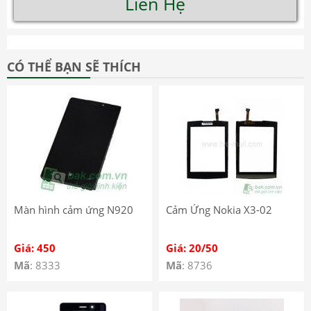
Liên Hệ
CÓ THỂ BẠN SẼ THÍCH
Màn hình cảm ứng N920
Cảm Ứng Nokia X3-02
Giá: 450
Giá: 20/50
Mã
: 8333
Mã
: 8736