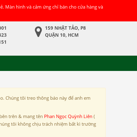
 lẻ. Màn hình và cảm ứng chỉ bán cho cửa hàng và
001
159 NHẬT TẢO, P8
323
QUẬN 10, HCM
151
ảo. Chúng tôi treo thông báo này để anh em
 bên trên & mang tên
Phan Ngọc Quỳnh Liên
(
húng tôi không chịu trách nhiệm bất kì trường