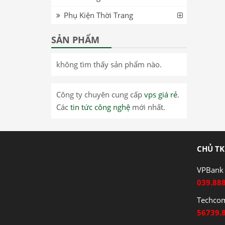
Phụ Kiện Thời Trang
SẢN PHẨM
không tìm thấy sản phẩm nào.
Công ty chuyên cung cấp
vps giá rẻ
.
Các
tin tức công nghệ
mới nhất.
CHỦ TK
VPBank 
039.88
Techco
56739.