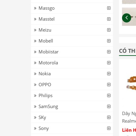
Massgo
Masstel
Meizu
Mobell
CÓ TH
Mobiistar
Motorola
Nokia
OPPO
Philips
SamSung
Dây N
SKy
Realme
Sony
5G / C
Liên 