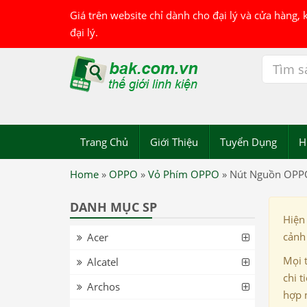
Giá trên website chỉ dành cho đại lý và cửa hàng,
đại lý.
Trang Chủ
Giới Thiệu
Tuyển Dụng
H
Home
»
OPPO
»
Vỏ Phím OPPO
»
Nút Nguồn OPP
DANH MỤC SP
Hiện
cảnh 
Acer
Mọi 
Alcatel
chi t
Archos
hợp 