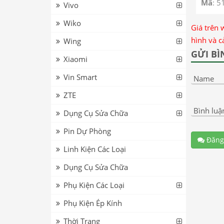
11 Pr
Mã
: 5
Vivo
Wiko
Giá trên 
hình và c
Wing
GỬI BÌ
Xiaomi
Vin Smart
Name
ZTE
Bình luậ
Dụng Cụ Sửa Chữa
Pin Dự Phòng
Đăng
Linh Kiện Các Loại
Dụng Cụ Sửa Chữa
Phụ Kiện Các Loại
Phụ Kiện Ép Kính
Thời Trang