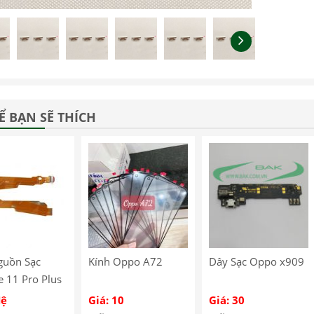
Ể BẠN SẼ THÍCH
guồn Sạc
Kính Oppo A72
Dây Sạc Oppo x909
 11 Pro Plus
áp Sạc Realme
Hệ
Giá: 10
Giá: 30