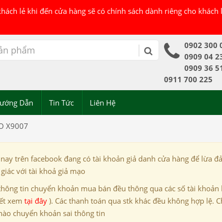
 khách lẻ khi đến cửa hàng sẽ có chính sách dành riêng cho khách
0902 300 
0909 04 2
0909 36 5
0911 700 225
ướng Dẫn
Tin Tức
Liên Hệ
O X9007
 nay trên facebook đang có tài khoản giả danh cửa hàng để lừa đ
giác với tài khoả giả mạo
thông tin chuyển khoản mua bán đều thông qua các số tài khoản
iết xem
tại đây
). Các thanh toán qua stk khác đều không hợp lệ. C
nào chuyển khoản sai thông tin