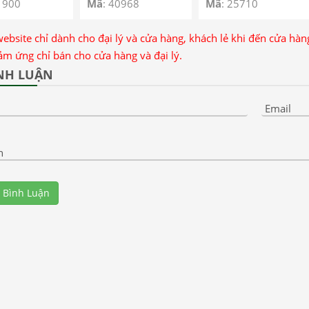
o+ 5G
1900
Mã
: 40968
Mã
: 25710
website chỉ dành cho đại lý và cửa hàng, khách lẻ khi đến cửa hà
ảm ứng chỉ bán cho cửa hàng và đại lý.
NH LUẬN
Email
n
 Bình Luận