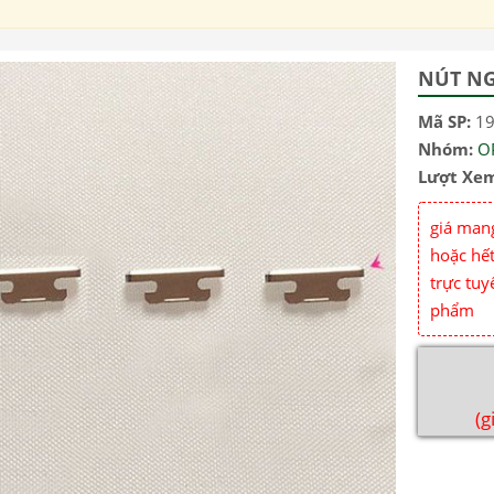
NÚT NG
Mã SP:
1
Nhóm:
O
Lượt Xe
giá mang
hoặc hết
trực tuy
phẩm
(g