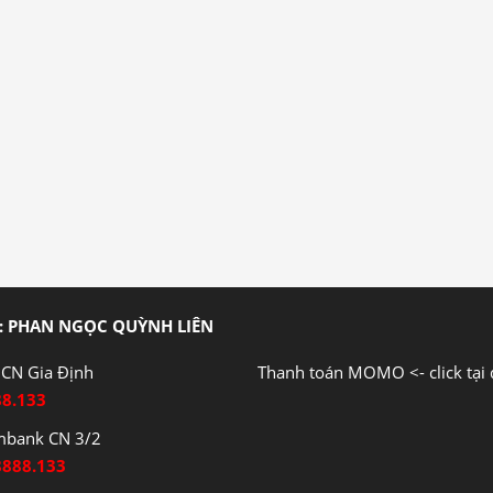
: PHAN NGỌC QUỲNH LIÊN
CN Gia Định
Thanh toán MOMO <- click tại 
88.133
mbank CN 3/2
8888.133