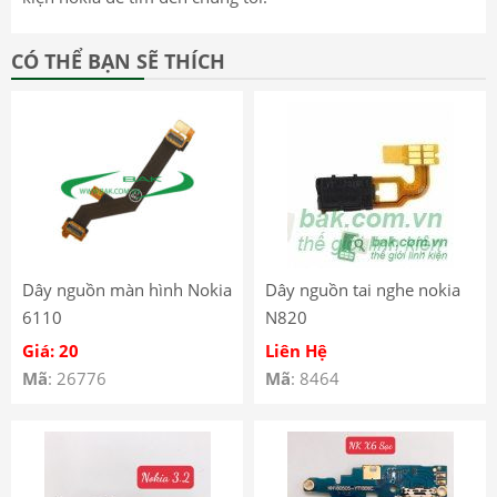
CÓ THỂ BẠN SẼ THÍCH
Dây nguồn màn hình Nokia
Dây nguồn tai nghe nokia
6110
N820
Giá: 20
Liên Hệ
Mã
: 26776
Mã
: 8464