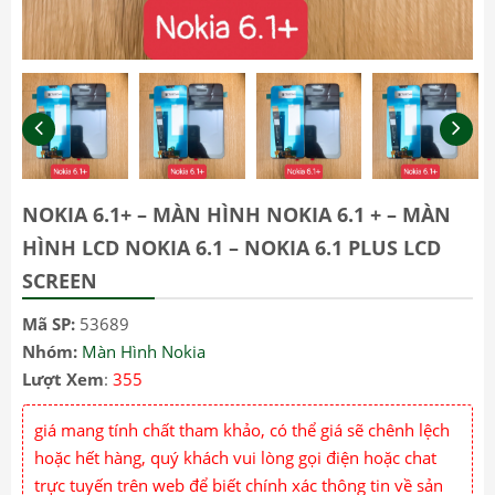
NOKIA 6.1+ – MÀN HÌNH NOKIA 6.1 + – MÀN
HÌNH LCD NOKIA 6.1 – NOKIA 6.1 PLUS LCD
SCREEN
Mã SP:
53689
Nhóm:
Màn Hình Nokia
Lượt Xem
:
355
giá mang tính chất tham khảo, có thể giá sẽ chênh lệch
hoặc hết hàng, quý khách vui lòng gọi điện hoặc chat
trực tuyến trên web để biết chính xác thông tin về sản