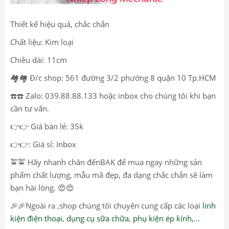
Thiết kế hiệu quả, chắc chắn
Chất liệu: Kim loại
Chiều dài: 11cm
🏘️🏘️ Đ/c shop: 561 đường 3/2 phường 8 quận 10 Tp.HCM
☎️☎️ Zalo: 039.88.88.133 hoặc inbox cho chúng tôi khi bạn
cần tư vấn.
👉👉 Giá bán lẻ: 35k
👉👉: Giá sỉ: Inbox
🚖🚖 Hãy nhanh chân đếnBAK để mua ngay những sản
phẩm chất lượng, mẫu mã đẹp, đa dạng chắc chắn sẽ làm
bạn hài lòng. 😍😍
🎉🎉Ngoài ra ,shop chúng tôi chuyên cung cấp các loại
linh
kiện điện thoại
,
dụng cụ sữa chữa
,
phụ kiện ép kính,.
..