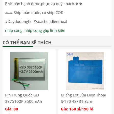
BAK hân hạnh được phục vụ quý khách.🍀🍀
🚗🚗 Ship toàn quốc, có ship COD
#Daydodongho #suachuadienthoai
nhíp cong
,
nhíp cong gắp linh kiện
CÓ THỂ BẠN SẼ THÍCH
Pin Trung Quốc GD
Miếng Lót Sửa Điện Thoại
3875100P 3500mAh
S-170 48×31.8cm
72mmx100mm
Giá: 80
Giá: 160 sỉ/190 lẻ