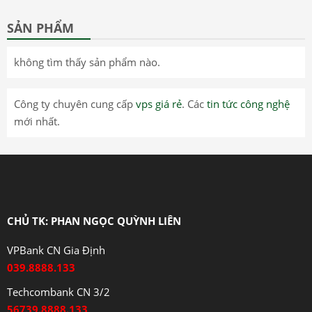
SẢN PHẨM
không tìm thấy sản phẩm nào.
Công ty chuyên cung cấp
vps giá rẻ
. Các
tin tức công nghệ
mới nhất.
CHỦ TK: PHAN NGỌC QUỲNH LIÊN
VPBank CN Gia Định
039.8888.133
Techcombank CN 3/2
56739.8888.133