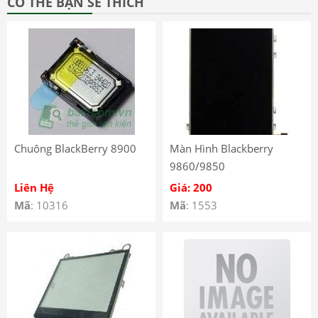
CÓ THỂ BẠN SẼ THÍCH
Chuông BlackBerry 8900
Màn Hình Blackberry
9860/9850
Liên Hệ
Giá: 200
Mã
: 10316
Mã
: 1553