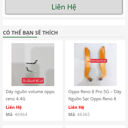
Liên Hệ
CÓ THỂ BẠN SẼ THÍCH
Dây nguồn volume oppo
Oppo Reno 8 Pro 5G – Dây
reno 4.4G
Nguồn Sạc Oppo Reno 8
Pro 5G – Cụm Sạc Oppo
Liên Hệ
Liên Hệ
Reno 8 Pro.5G – Oppo
Mã
: 46964
Mã
: 46365
Reno 8 Pro 5G Charger
Connector Flex