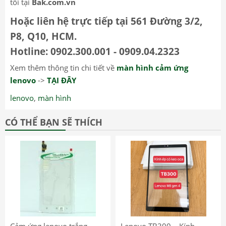
tôi tại
Bak.com.vn
Hoặc liên hệ trực tiếp tại 561 Đường 3/2,
P8, Q10, HCM.
Hotline: 0902.300.001 - 0909.04.2323
Xem thêm thông tin chi tiết về
màn hình cảm ứng
lenovo
->
TẠI ĐÂY
lenovo
,
màn hình
CÓ THỂ BẠN SẼ THÍCH
Cảm ứng lenovo trắng
Lenovo TB300 – Kính