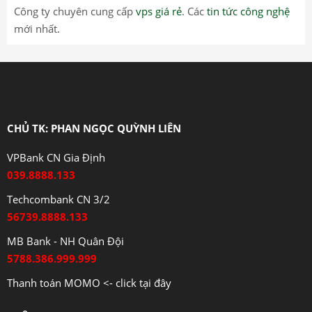
Công ty chuyên cung cấp
vps giá rẻ
. Các
tin tức công nghệ
mới nhất.
CHỦ TK: PHAN NGỌC QUỲNH LIÊN
VPBank CN Gia Định
039.8888.133
Techcombank CN 3/2
56739.8888.133
MB Bank - NH Quân Đội
5788.386.999.999
Thanh toán MOMO <- click tại đây