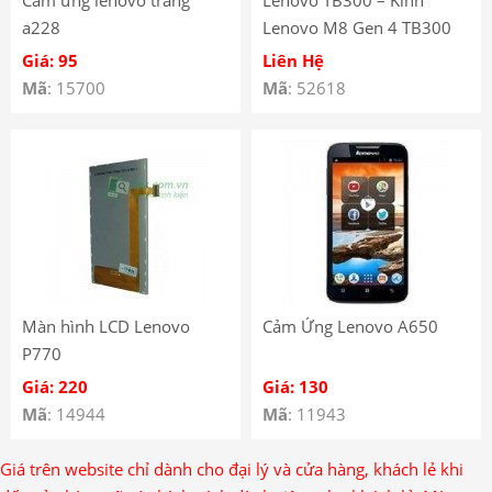
a228
Lenovo M8 Gen 4 TB300
liền keo OCA – Kính Ép
Giá: 95
Liên Hệ
Màn Hình Lenovo M8 Gen
Mã
: 15700
Mã
: 52618
4 TB300 có keo OCA –
Lenovo M8 Gen 4 TB300
Front Glass With OCA
Màn hình LCD Lenovo
Cảm Ứng Lenovo A650
P770
Giá: 220
Giá: 130
Mã
: 14944
Mã
: 11943
Giá trên website chỉ dành cho đại lý và cửa hàng, khách lẻ khi