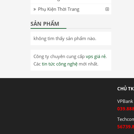
Phụ Kiện Thời Trang
SẢN PHẨM
không tìm thấy sản phẩm nào.
Công ty chuyên cung cấp
vps giá rẻ
.
Các
tin tức công nghệ
mới nhất.
CHỦ TK
VPBank 
039.88
Techco
56739.