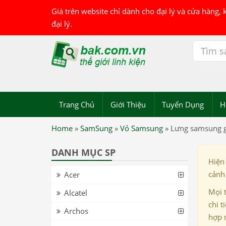
Giá trên website chỉ dành cho đại lý và cửa hàng,
đại lý.
Trang Chủ
Giới Thiệu
Tuyển Dụng
H
Home
»
SamSung
»
Vỏ Samsung
»
Lưng samsung g
DANH MỤC SP
Hiện
cảnh 
Acer
Mọi 
Alcatel
chi t
Archos
hợp 