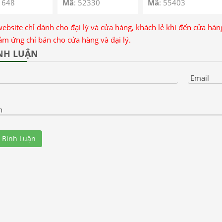
1648
Mã
: 52330
Mã
: 55403
website chỉ dành cho đại lý và cửa hàng, khách lẻ khi đến cửa hà
ảm ứng chỉ bán cho cửa hàng và đại lý.
NH LUẬN
Email
n
 Bình Luận