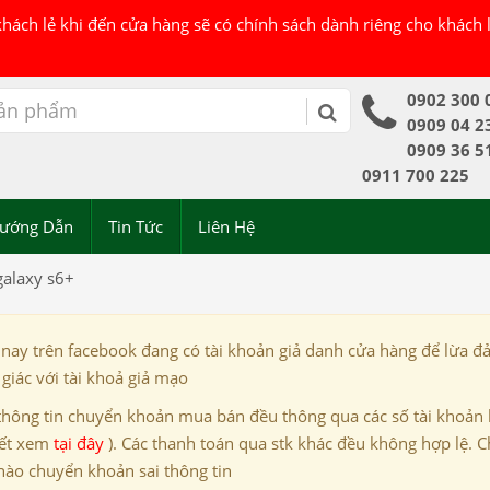
 khách lẻ khi đến cửa hàng sẽ có chính sách dành riêng cho khách
0902 300 
0909 04 2
0909 36 5
0911 700 225
ướng Dẫn
Tin Tức
Liên Hệ
alaxy s6+
 nay trên facebook đang có tài khoản giả danh cửa hàng để lừa đ
giác với tài khoả giả mạo
thông tin chuyển khoản mua bán đều thông qua các số tài khoản
iết xem
tại đây
). Các thanh toán qua stk khác đều không hợp lệ. C
nào chuyển khoản sai thông tin