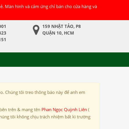
 lẻ. Màn hình và cảm ứng chỉ bán cho cửa hàng và
001
159 NHẬT TẢO, P8
323
QUẬN 10, HCM
151
ảo. Chúng tôi treo thông báo này để anh em
 bên trên & mang tên
Phan Ngọc Quỳnh Liên
(
húng tôi không chịu trách nhiệm bất kì trường