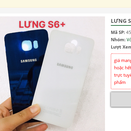
LƯNG S
Mã SP:
4
Nhóm:
V
Lượt Xe
giá mang
hoặc hết
trực tuy
phẩm