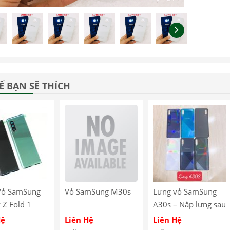
Ể BẠN SẼ THÍCH
Vỏ SamSung
Vỏ SamSung M30s
Lưng vỏ SamSung
 Z Fold 1
A30s – Nắp lưng sau
SamSung A30s
Hệ
Liên Hệ
Liên Hệ