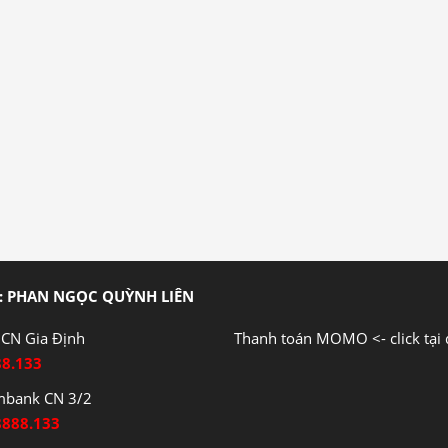
: PHAN NGỌC QUỲNH LIÊN
CN Gia Định
Thanh toán MOMO <- click tại 
88.133
mbank CN 3/2
8888.133