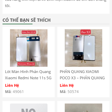
tôi.
CÓ THỂ BẠN SẼ THÍCH
Lót Màn Hình Phản Quang
PHẢN QUANG XIAOMI
Xiaomi Redmi Note 11s 5G
POCO X3 – PHẢN QUANG
XIAOMI POCO X3 PRO
Liên Hệ
Liên Hệ
Mã
: 49061
Mã
: 50574