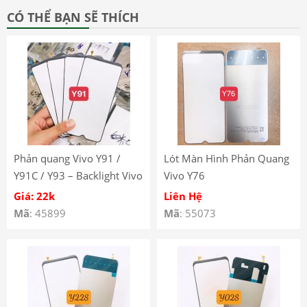
CÓ THỂ BẠN SẼ THÍCH
Phản quang Vivo Y91 /
Lót Màn Hình Phản Quang
Y91C / Y93 – Backlight Vivo
Vivo Y76
Y91
Giá: 22k
Liên Hệ
Mã
: 45899
Mã
: 55073