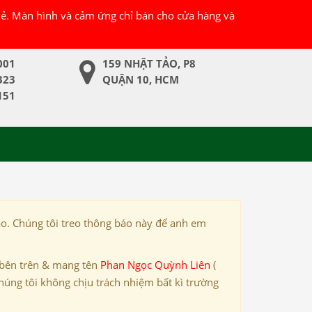
 lẻ. Màn hình và cảm ứng chỉ bán cho cửa hàng và
001
159 NHẬT TẢO, P8
323
QUẬN 10, HCM
151
ảo. Chúng tôi treo thông báo này để anh em
 bên trên & mang tên
Phan Ngọc Quỳnh Liên
(
húng tôi không chịu trách nhiệm bất kì trường