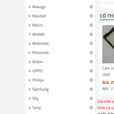
Massgo
CÓ TH
Masstel
Meizu
Mobell
Mobiistar
Motorola
Nokia
Cảm ứ
OPPO
i900
Philips
Giá: 2
Mã
: 5
SamSung
SKy
Giá trên 
Sony
hình và c