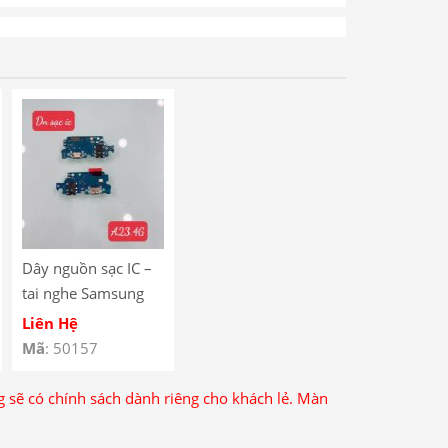
Dây nguồn sạc IC –
tai nghe Samsung
A23.4G
Liên Hệ
Mã
: 50157
ng sẽ có chính sách dành riêng cho khách lẻ. Màn