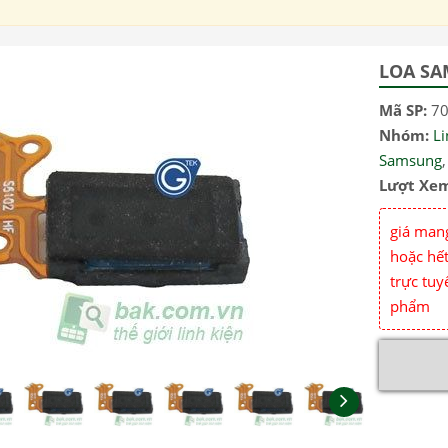
LOA SA
Mã SP:
7
Nhóm:
L
Samsung
Lượt Xe
giá mang
hoặc hết
trực tuy
phẩm