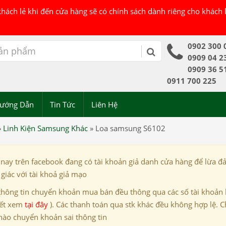
 khách lẻ khi đến cửa hàng sẽ có chính sách dành riêng cho khách
0902 300 
0909 04 2
0909 36 5
0911 700 225
ướng Dẫn
Tin Tức
Liên Hệ
»
Linh Kiện Samsung Khác
»
Loa samsung S6102
 nay trên facebook đang có tài khoản giả danh cửa hàng để lừa đ
giác với tài khoả giả mạo
thông tin chuyển khoản mua bán đều thông qua các số tài khoản
iết xem
tại đây
). Các thanh toán qua stk khác đều không hợp lệ. C
nào chuyển khoản sai thông tin