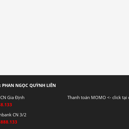
: PHAN NGỌC QUỲNH LIÊN
CN Gia Định
Thanh toán MOMO <- click tại 
88.133
mbank CN 3/2
8888.133