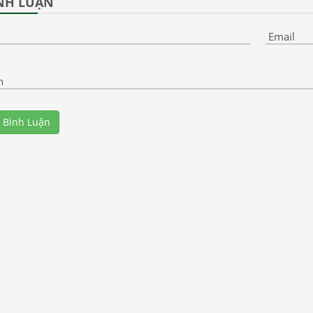
NH LUẬN
Screen
Email
n
 Bình Luận