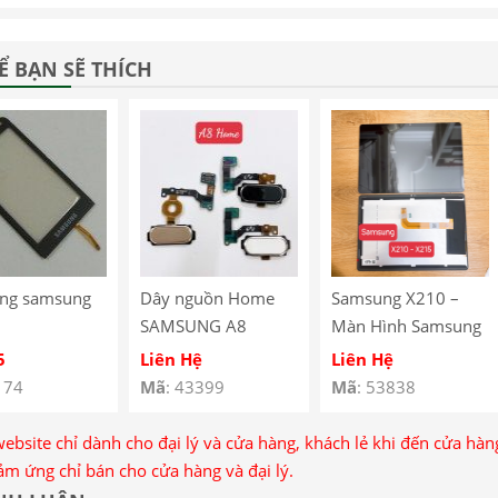
Ể BẠN SẼ THÍCH
ng samsung
Dây nguồn Home
Samsung X210 –
SAMSUNG A8
Màn Hình Samsung
Galaxy Tab A9+ Wifi
5
Liên Hệ
Liên Hệ
– Màn Hình LCD
174
Mã
: 43399
Mã
: 53838
Samsung Galaxy
Tab A9+ Wifi –
website chỉ dành cho đại lý và cửa hàng, khách lẻ khi đến cửa hà
Samsung Galaxy
ảm ứng chỉ bán cho cửa hàng và đại lý.
Tab A9+ Wifi LCD