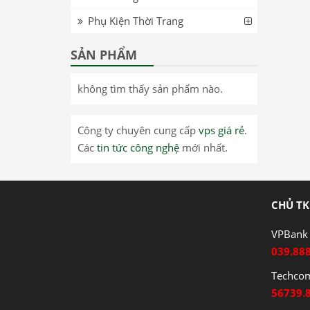
Phụ Kiện Thời Trang
SẢN PHẨM
không tìm thấy sản phẩm nào.
Công ty chuyên cung cấp
vps giá rẻ
.
Các
tin tức công nghệ
mới nhất.
CHỦ TK
VPBank 
039.88
Techco
56739.