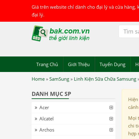
Giá trên website chỉ dành cho đại lý và cửa hàng,
đại lý.
Trang Chủ
Giới Thiệu
Tuyển Dụng
H
Home
»
SamSung
»
Linh Kiện Sữa Chữa Samsung
DANH MỤC SP
Hiện
cảnh 
Acer
Mọi 
Alcatel
chi t
Archos
hợp 