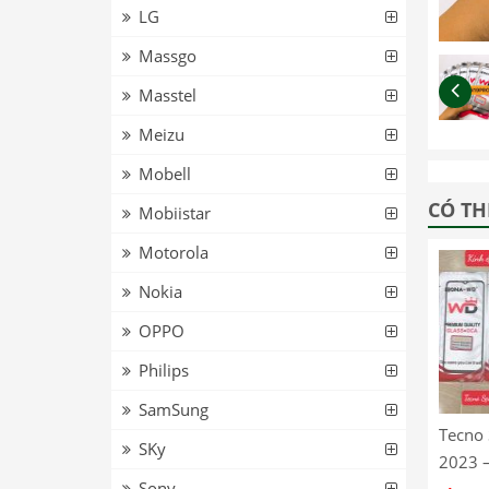
LG
Massgo
Masstel
Meizu
Mobell
CÓ TH
Mobiistar
Motorola
Nokia
OPPO
Philips
SamSung
Tecno
SKy
2023 –
Sony