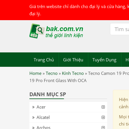
Giá trên website chỉ dành cho đại lý và cửa hàng,
đại lý.
Trang Chủ
Giới Thiệu
Tuyển Dụng
H
Home
»
Tecno
»
Kính Tecno
»
Tecno Camon 19 Pro
19 Pro Front Glass With OCA
DANH MỤC SP
Hiện
cảnh 
Acer
Mọi 
Alcatel
chi t
Archos