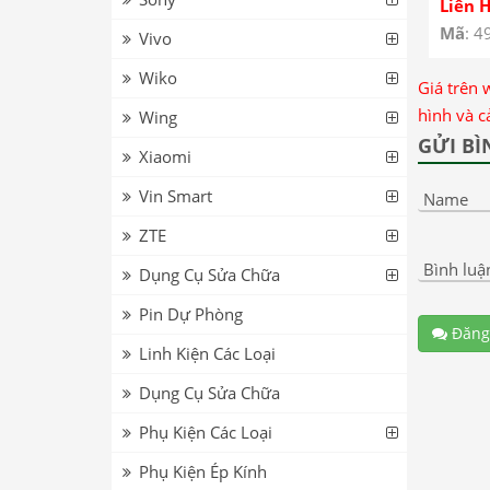
Spark 
Liên 
Keo OC
Mã
: 4
Vivo
Màn H
Wiko
OCA T
Giá trên 
Go 20
hình và c
Wing
Spark
GỬI BÌ
Xiaomi
Front 
OCA
Vin Smart
Name
ZTE
Bình luậ
Dụng Cụ Sửa Chữa
Pin Dự Phòng
Đăng
Linh Kiện Các Loại
Dụng Cụ Sửa Chữa
Phụ Kiện Các Loại
Phụ Kiện Ép Kính