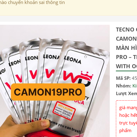
nào chuyển khoản sai thông tin
TECNO 
CAMON 
MÀN HÌ
PRO – 
WITH O
Mã SP:
4
Nhóm:
K
Lượt Xe
giá mang
hoặc hết
trực tuy
phẩm