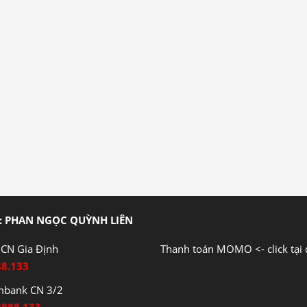
: PHAN NGỌC QUỲNH LIÊN
CN Gia Định
Thanh toán MOMO <- click tại 
88.133
mbank CN 3/2