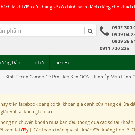
 khách lẻ khi đến cửa hàng sẽ có chính sách dành riêng cho khách
0902 300 
0909 04 2
0909 36 5
0911 700 225
ướng Dẫn
Tin Tức
Liên Hệ
 – Kính Tecno Camon 19 Pro Liền Keo OCA – Kính Ép Màn Hình
 nay trên facebook đang có tài khoản giả danh cửa hàng để lừa đ
giác với tài khoả giả mạo
thông tin chuyển khoản mua bán đều thông qua các số tài khoản
iết xem
tại đây
). Các thanh toán qua stk khác đều không hợp lệ. C