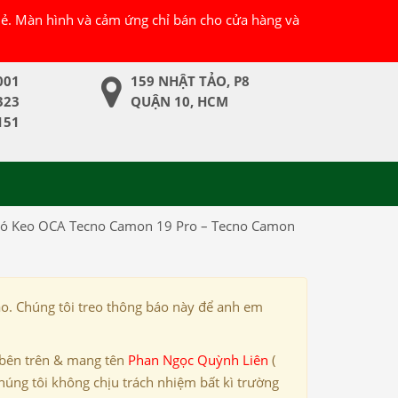
 lẻ. Màn hình và cảm ứng chỉ bán cho cửa hàng và
001
159 NHẬT TẢO, P8
323
QUẬN 10, HCM
151
 Có Keo OCA Tecno Camon 19 Pro – Tecno Camon
ảo. Chúng tôi treo thông báo này để anh em
 bên trên & mang tên
Phan Ngọc Quỳnh Liên
(
húng tôi không chịu trách nhiệm bất kì trường