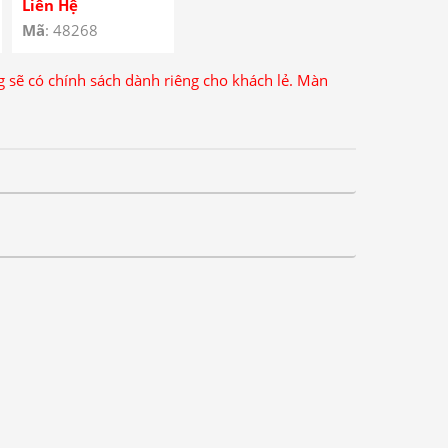
Keo OCA – Kính Ép
Liên Hệ
Màn Hình Có Keo
Mã
: 48268
OCA Tecno Pova 3 –
Tecno Pova 3 Front
ng sẽ có chính sách dành riêng cho khách lẻ. Màn
Glass With OCA