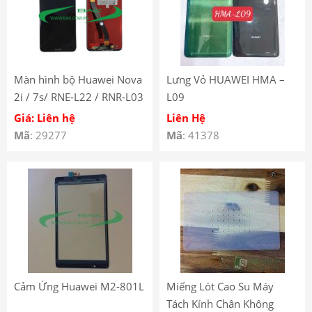
Màn hình bộ Huawei Nova
Lưng Vỏ HUAWEI HMA –
2i / 7s/ RNE-L22 / RNR-L03
L09
/ RNE-L21 / MATE 10 LITE
Giá: Liên hệ
Liên Hệ
Mã
: 29277
Mã
: 41378
Cảm Ứng Huawei M2-801L
Miếng Lót Cao Su Máy
Tách Kính Chân Không