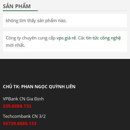
SẢN PHẨM
không tìm thấy sản phẩm nào.
Công ty chuyên cung cấp
vps giá rẻ
. Các
tin tức công nghệ
mới nhất.
CHỦ TK: PHAN NGỌC QUỲNH LIÊN
VPBank CN Gia Định
039.8888.133
Techcombank CN 3/2
56739.8888.133